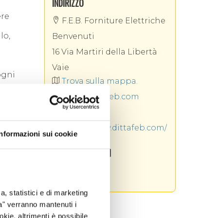
INDIRIZZO
ere
F.E.B. Forniture Elettriche
lo,
Benvenuti
16 Via Martiri della Libertà
Vaie
ogni
Trova sulla mappa.
info@dittafeb.com
3385610612
https://www.dittafeb.com/
Informazioni sui cookie
a
SOCIAL AZIENDALI
o
datore a
tata una
quasi
a, statistici e di marketing
i sono
ta" verranno mantenuti i
negozio
okie, altrimenti è possibile