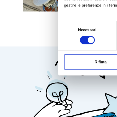
di materiale elettrico?"
gestire le preferenze in rifer
Selezione
Necessari
del
consenso
Rifiuta