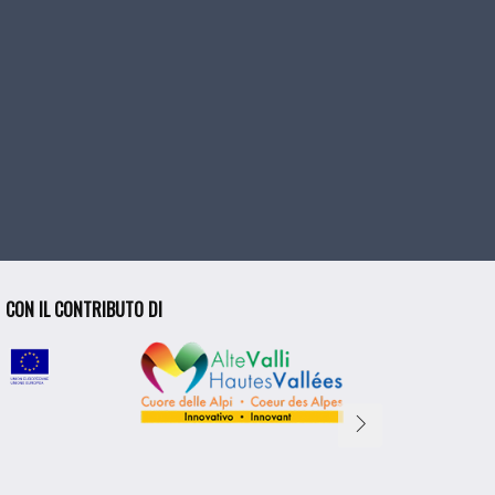
 come
 ed i
de
orni
 questo
he non
CON IL CONTRIBUTO DI