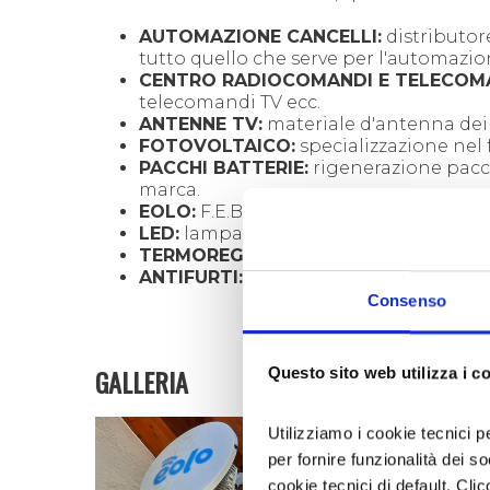
AUTOMAZIONE CANCELLI:
distributor
tutto quello che serve per l'automazione
CENTRO RADIOCOMANDI E TELECOMA
telecomandi TV ecc.
ANTENNE TV:
materiale d'antenna dei p
FOTOVOLTAICO:
specializzazione nel f
PACCHI BATTERIE:
rigenerazione pacchi
marca.
EOLO:
F.E.B. è patner di Eolo per le con
LED:
lampade, fari, tubi led e strisce 
TERMOREGOLAZIONE:
termostati e c
ANTIFURTI:
sistemi antifurti e tvcc de
Consenso
Dietro F.E.B. c'è
Marco Benvenuti
, imprendi
piccolo sono sempre stato un grande appassio
GALLERIA
Questo sito web utilizza i c
diplomato in elettronica e telecomunicazioni.
stagno! E come non dimenticare la rivista Nuo
vera scuola per molti tecnici. Subito dopo l
Utilizziamo i cookie tecnici p
per caso, un giorno passando per Vaie ho vi
per fornire funzionalità dei s
informato e il locale era libero e ormai una
cookie tecnici di default. Clic