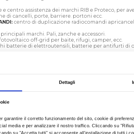
e e centro assistenza dei marchi RIB e Proteco, per av
 di cancelli, porte, barriere. portoni ecc.
NDI:
centro di duplicazione radiocomandi apricancel
rincipali marchi. Pali, zanche e accessori.
otovoltaico off-grid per baite, rifugi, camper, ecc.
 batterie di elettroutensili, batterie per antifurti di 
nessioni internet wifi e fibra
per ogni applicazione
ronotermostati
lle migliori marche
Dettagli
MOSTRA DI PIÙ
tore molto conosciuto in valle, che si racconta:
"Fin d
nato di elettronica ed elettrotecnica ed infatti mi son
ookie
 Conservo ancora i regali più graditi: un tester e un sal
va Elettronica (da alcuni anni non esiste più!) che è s
a maturità lavoravo in un’azienda metalmeccanica e poi, 
er garantire il corretto funzionamento del sito, cookie di preferenz
sto un locale commerciale con le serrande abbassate. M
ocial media e per analizzare il nostro traffico. Cliccando su "Rifiu
 pazza idea mi stava tormentando: perché non aprire un 
cando su "Accetta tutti" si acconsente all'installazione di tutti i co