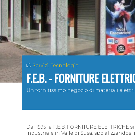
Servizi
,
Tecnologia
F.E.B. - FORNITURE ELETTR
Un fornitissimo negozio di materiali elettr
Dal 1995 la F.E.B. FORNITURE ELETTRICHE si o
industriale in Valle di Susa, spcializzandosi