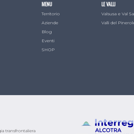
MENU
LE VALLI
Territorio
Valsusa e Val 
Aziende
Valli del Pinero
Blog
Eventi
SHOP
emente chiamato Reblochon, ma da quando questo ha
venduto con questo nome. Ha origini savoiarde ed è pr
ocher significa in dialetto locale savoiardo “seconda 
tario dell’alpeggio: durante la pesatura il malgaro per
i terminava una volta allontanato il proprietario. Si ot
media stagionatura di grande pregio e molto apprezza
mente vaccino, ha pasta molle, di colore bianco paglie
lle di Susa e in Alta Moriana, Savoia, prese questo nom
a transfrontaliera