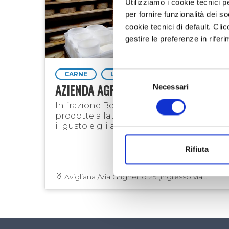
Utilizziamo i cookie tecnici p
per fornire funzionalità dei s
cookie tecnici di default. Clic
gestire le preferenze in rifer
CARNE
LATTE, FORMAGGI
Selezione
AZIENDA AGRICOLA CIBRARIO
Necessari
del
consenso
In frazione Bertassi formaggi e tome
prodotte a latte crudo, per conservare
il gusto e gli aromi del territorio
Rifiuta
Avigliana /Via Grignetto 25 (ingresso via
Fermi) - Fraz. Bertassi