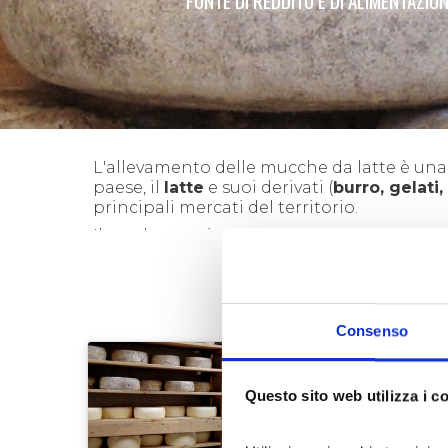
FONTE DI REDDITO E DI ALIMENTAZIO
L'allevamento delle mucche da latte è una d
paese, il
latte
e suoi derivati (
burro, gelati
principali mercati del territorio.
Il prodotto principe di questo settore rest
diversificata, dove i formaggi d’alpeggio si
aromi.
Il
Plaisentif
, definito il formaggio delle vi
essenze vegetali, ed in particolare le vio
Consenso
per cui è venduto a partire dall’ultima se
un profumo molto persistente di erba fresca
Questo sito web utilizza i c