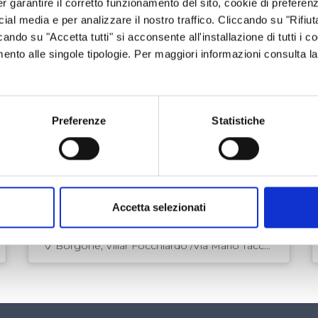
er garantire il corretto funzionamento del sito, cookie di preferenz
ocial media e per analizzare il nostro traffico. Cliccando su "Rifiu
cando su "Accetta tutti" si acconsente all'installazione di tutti i co
imento alle singole tipologie. Per maggiori informazioni consulta l
HOTEL, B&B
GELATI
Preferenze
Statistiche
LATTE, FORMAGGI
AZIENDA AGRICOLA GIOVALE
MANUEL
Un’azienda gestita da una giovane
coppia produce latte, formaggi e
Accetta selezionati
gelato tra Borgone e Montebenedetto
Borgone, Villar Focchiardo /Via Mario Tacca
108