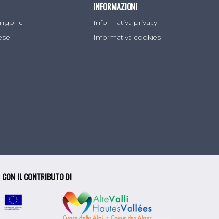
INFORMAZIONI
Sangone
Informativa privacy
lese
Informativa cookies
 ottenuto l’AOC in Francia (Appelation
odotto sull’altopiano del Moncenisio, in
mungitura” e il termine nascerebbe da una
 ottenere meno latte dava ordini ai
teneva così un latte ricco di grassi da cui
CON IL CONTRIBUTO DI
ti.
rino o giallo, untuosa, con leggera
e poiché i valsusini che si recavano in