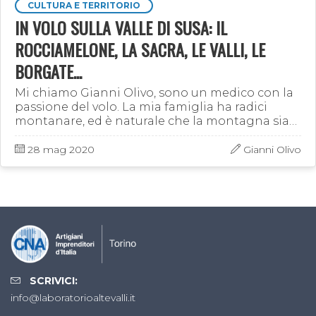
CULTURA E TERRITORIO
IN VOLO SULLA VALLE DI SUSA: IL
ROCCIAMELONE, LA SACRA, LE VALLI, LE
BORGATE...
Mi chiamo Gianni Olivo, sono un medico con la
passione del volo. La mia famiglia ha radici
montanare, ed è naturale che la montagna sia
sempre stata per me una calamita potente.
Dapprima sulle orme …
28 mag 2020
Gianni Olivo
SCRIVICI:
info@laboratorioaltevalli.it