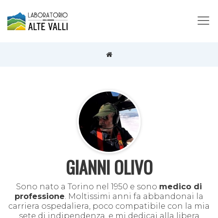
GIANNI OLIVO
Sono nato a Torino nel 1950 e sono
medico di
professione
. Moltissimi anni fa abbandonai la
carriera ospedaliera, poco compatibile con la mia
sete di indipendenza, e mi dedicai alla libera