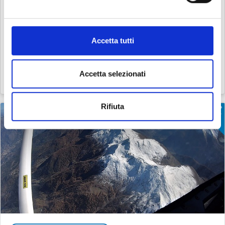
STORIA DEL BIACCO CHE VEGLIAVA LA SUA
COMPAGNA
Accetta tutti
Il serpente non ha mai lasciato indifferente
l’uomo: fascino o odio, rispetto e ammirazione o
ribrezzo, timore reverenziale o vero e proprio
terrore sono, da sempre, associati alla vista o al …
Accetta selezionati
08 giu 2020
Gianni Olivo
Rifiuta