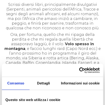
Scrissi diversi libri, principalmente divulgativi
(Serpenti, animali pericolosi dell’Africa, Tracce e
segni degli animali africani, ed alcuni romanzi),
ma poi l’Africa che amavo iniziò a cambiare, in
peggio, e finirà per svanire, trasformata in
qualcosa che non riconosco e non conosco più.
Ora, per fortuna, quello che mi ripaga della
perdita e che mi regala quella libertà che
assaporavo laggiù, è il volo.
Volo spesso in
montagna
, e faccio lunghi raid (Capo Nord ecc.) e
l’anno prossimo ho in programma il giro del
mondo, via Siberia e rotta artica (Bering, Alaska,
Canada, Baffin, Groenlandia, Islanda, Faroer), e a
tale scopo sto per cambiare il mio amato aereo
con uno più veloce e performante.
Finché un uomo sogna qualcosa di nuovo, diceva
la mia nonna, non invecchia e resta bambino. E
Consenso
Dettagli
Informazioni sui cookie
così sia! Speriamo!
Questo sito web utilizza i cookie