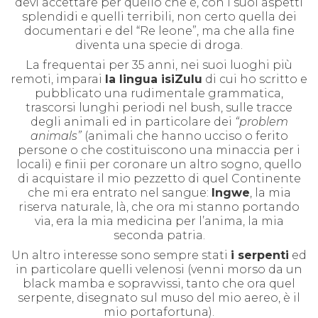
devi accettare per quello che è, con i suoi aspetti
splendidi e quelli terribili, non certo quella dei
documentari e del “Re leone”, ma che alla fine
diventa una specie di droga.
La frequentai per 35 anni, nei suoi luoghi più
remoti, imparai
la lingua isiZulu
di cui ho scritto e
pubblicato una rudimentale grammatica,
trascorsi lunghi periodi nel bush, sulle tracce
degli animali ed in particolare dei
“problem
animals”
(animali che hanno ucciso o ferito
persone o che costituiscono una minaccia per i
locali) e finii per coronare un altro sogno, quello
di acquistare il mio pezzetto di quel Continente
che mi era entrato nel sangue:
Ingwe
, la mia
riserva naturale, là, che ora mi stanno portando
via, era la mia medicina per l’anima, la mia
seconda patria.
Un altro interesse sono sempre stati
i serpenti
ed
in particolare quelli velenosi (venni morso da un
black mamba e sopravvissi, tanto che ora quel
serpente, disegnato sul muso del mio aereo, è il
mio portafortuna).