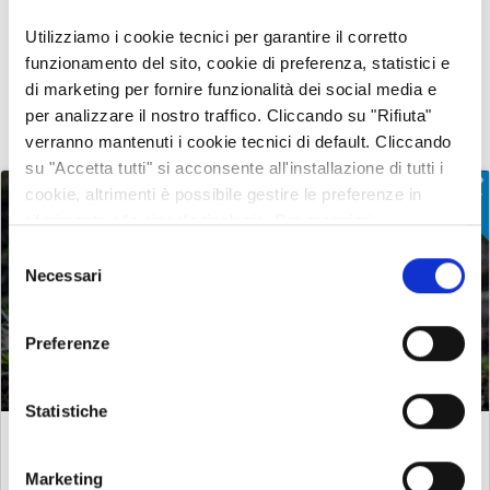
Utilizziamo i cookie tecnici per garantire il corretto
BLOG POST DELL'AUTORE
funzionamento del sito, cookie di preferenza, statistici e
di marketing per fornire funzionalità dei social media e
per analizzare il nostro traffico. Cliccando su "Rifiuta"
Ordina per:
Date (descending)
verranno mantenuti i cookie tecnici di default. Cliccando
su "Accetta tutti" si acconsente all'installazione di tutti i
cookie, altrimenti è possibile gestire le preferenze in
riferimento alle singole tipologie. Per maggiori
informazioni consulta la nostra
Privacy policy
Selezione
Necessari
del
consenso
Preferenze
Statistiche
ANIMALI
SERPENTI TRA LEGGENDA E REALTÀ. LA
Marketing