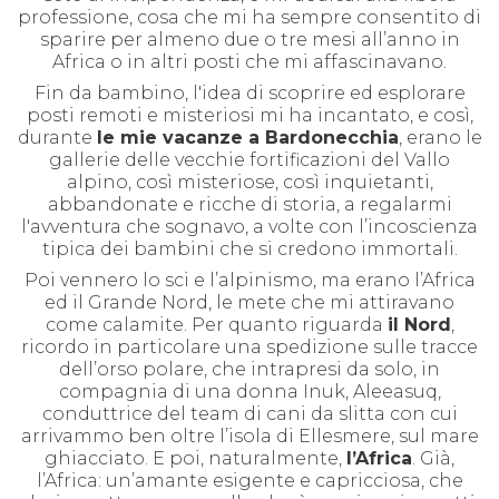
professione, cosa che mi ha sempre consentito di
sparire per almeno due o tre mesi all’anno in
Africa o in altri posti che mi affascinavano.
Fin da bambino, l'idea di scoprire ed esplorare
posti remoti e misteriosi mi ha incantato, e così,
durante
le mie vacanze a Bardonecchia
, erano le
gallerie delle vecchie fortificazioni del Vallo
alpino, così misteriose, così inquietanti,
abbandonate e ricche di storia, a regalarmi
l'avventura che sognavo, a volte con l’incoscienza
tipica dei bambini che si credono immortali.
Poi vennero lo sci e l’alpinismo, ma erano l’Africa
ed il Grande Nord, le mete che mi attiravano
come calamite. Per quanto riguarda
il Nord
,
ricordo in particolare una spedizione sulle tracce
dell’orso polare, che intrapresi da solo, in
compagnia di una donna Inuk, Aleeasuq,
conduttrice del team di cani da slitta con cui
arrivammo ben oltre l’isola di Ellesmere, sul mare
ghiacciato. E poi, naturalmente,
l’Africa
. Già,
l’Africa: un’amante esigente e capricciosa, che