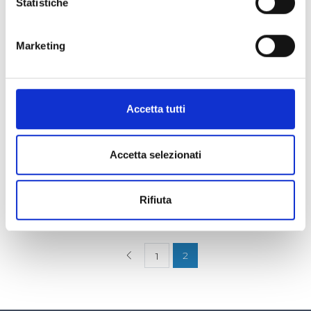
Statistiche
Marketing
CASA, ARREDAMENTO
VINCIA DI MOUT
Accetta tutti
Un laboratorio di falegnameria "come
una volta", da cui escono pezzi unici,
legati al territorio ed alle antiche
Accetta selezionati
tradizioni
Chiomonte /Via Levis 35
Rifiuta
2
1