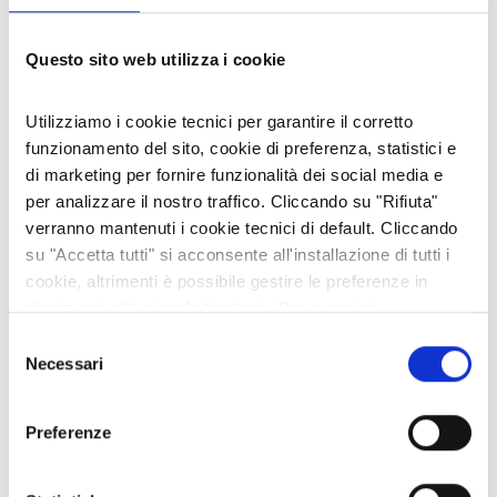
Questo sito web utilizza i cookie
ARREDI, PRODOTTI PER LA CASA
Utilizziamo i cookie tecnici per garantire il corretto
EDILIZIA
funzionamento del sito, cookie di preferenza, statistici e
SERRAMENTI DGA VALSUSA
di marketing per fornire funzionalità dei social media e
Un'azienda giovane che offre un servizio
per analizzare il nostro traffico. Cliccando su "Rifiuta"
completo: consulenza nella
verranno mantenuti i cookie tecnici di default. Cliccando
progettazione, accuratezza nella posa in
su "Accetta tutti" si acconsente all'installazione di tutti i
opera e costante assistenza post vendita,
cookie, altrimenti è possibile gestire le preferenze in
affiancata dalla produzione diretta di …
Bussoleno, Villar Focchiardo /Via Nazionale 45
riferimento alle singole tipologie. Per maggiori
informazioni consulta la nostra
Privacy policy
Selezione
Necessari
del
consenso
Preferenze