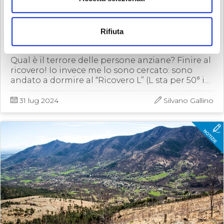
ESCURSIONI E PASSEGGIATE
UNA SALITA A PUNTA NERA, CON
Rifiuta
PERNOTTAMENTO AL “RICOVERO L”
Qual è il terrore delle persone anziane? Finire al
ricovero! Io invece me lo sono cercato: sono
andato a dormire al “Ricovero L” (L sta per 50° in
numeri romani) che si trova al Piano dei Morti
(che …
31 lug 2024
Silvano Gallino