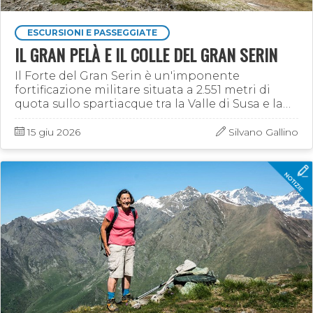
ESCURSIONI E PASSEGGIATE
IL GRAN PELÀ E IL COLLE DEL GRAN SERIN
Il Forte del Gran Serin è un'imponente
fortificazione militare situata a 2.551 metri di
quota sullo spartiacque tra la Valle di Susa e la
Val Chisone. Raggiungibile da Pian del Frais
(Chiomonte) o …
15 giu 2026
Silvano Gallino