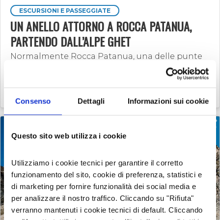
ESCURSIONI E PASSEGGIATE
UN ANELLO ATTORNO A ROCCA PATANUA,
PARTENDO DALL’ALPE GHET
Normalmente Rocca Patanua, una delle punte
che dominano il vallone del Gravio di Condove,
la si raggiunge partendo dalla Cappella di
Prarotto. Noi, volendo fare un anello insolito
attorno a questa …
14 nov 2024
Silvano Gallino
Consenso
Dettagli
Informazioni sui cookie
Questo sito web utilizza i cookie
Utilizziamo i cookie tecnici per garantire il corretto
funzionamento del sito, cookie di preferenza, statistici e
di marketing per fornire funzionalità dei social media e
per analizzare il nostro traffico. Cliccando su "Rifiuta"
verranno mantenuti i cookie tecnici di default. Cliccando