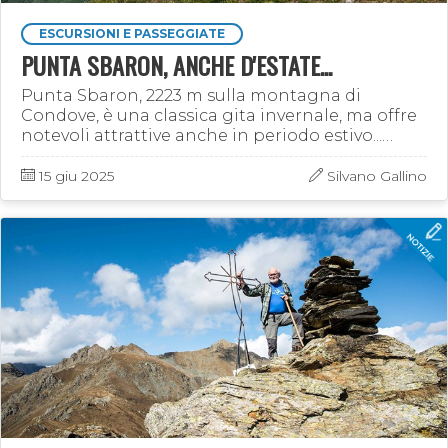
ESCURSIONI E PASSEGGIATE
PUNTA SBARON, ANCHE D'ESTATE...
Punta Sbaron, 2223 m sulla montagna di
Condove, è una classica gita invernale, ma offre
notevoli attrattive anche in periodo estivo...
Siamo partiti dall’Alpe dei Rat, sulla strada del
Collombardo, …
15 giu 2025
Silvano Gallino