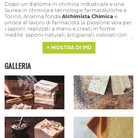
Dopo un diploma in chimica industriale e una
laurea in chimica e tecnologie farmaceutiche a
Torino, Arianna fonda
Alchimista Chimica
e
unisce al lavoro di farmacista la passione vera per
i saponi, realizzati a mano e creati in forme
inedite: saponi naturali, artigianali, colorati con
estratti vegetali in tonalità naturali che vanno dal
fango al sabbia, passando dalla terra umida e il
MOSTRA DI PIÙ
sottobosco.
GALLERIA