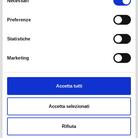
Necessari
del
consenso
Preferenze
Statistiche
Marketing
SERVIZI ALLA PERSONA
CRISTINA PERETTI / METAMORFOSE
Parrucchiera, truccatrice, look manager: una
consulenza d'immagine personale a 360
Accetta tutti
gradi
Accetta selezionati
Avigliana /Via Torino 184
Rifiuta