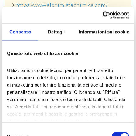
piccoli tesori dagli aromi inediti:
sapone alla
https://www.alchimistachimica.com/
mandorla, alla carota, al kiwi, arancia e cannella,
sapone alla salvia, sapone solido per piatti e
stoviglie sapone di castiglia, carbone e tea tree,
SOCIAL AZIENDALI
sapone agli agrumi, sapone speziato, sapone
alla calendula, sapone alla lavanda, sapone
Consenso
Dettagli
Informazioni sui cookie
miele e popoli, saponi shampoo all'henné
neutro
… e inoltre, sono disponibili porta saponi
magnetici con ventosa, sacchetti salvasapone,
Questo sito web utilizza i cookie
spazzole per stoviglie, spugne lavabili in cotone
BIO e tanto altro… per momenti quotidiani di
cura della persona ma anche dell’ambiente.
Utilizziamo i cookie tecnici per garantire il corretto
MOSTRA AZIENDA SULLA MAPPA
funzionamento del sito, cookie di preferenza, statistici e
di marketing per fornire funzionalità dei social media e
per analizzare il nostro traffico. Cliccando su "Rifiuta"
verranno mantenuti i cookie tecnici di default. Cliccando
VEDI ANCHE
su "Accetta tutti" si acconsente all'installazione di tutti i
cookie, altrimenti è possibile gestire le preferenze in
riferimento alle singole tipologie. Per maggiori
informazioni consulta la nostra
Privacy policy
Selezione