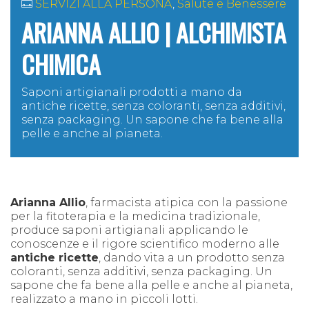
SERVIZI ALLA PERSONA
,
Salute e Benessere
ARIANNA ALLIO | ALCHIMISTA
CHIMICA
Saponi artigianali prodotti a mano da
antiche ricette,
senza coloranti, senza additivi,
senza packaging. Un sapone che fa bene alla
pelle e anche al pianeta.
Arianna Allio
, farmacista atipica con la passione
per la fitoterapia e la medicina tradizionale,
produce saponi artigianali applicando le
conoscenze e il rigore scientifico moderno alle
antiche ricette
, dando vita a un prodotto senza
coloranti, senza additivi, senza packaging. Un
sapone che fa bene alla pelle e anche al pianeta,
realizzato a mano in piccoli lotti.