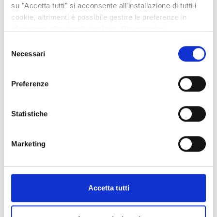
MOSTRA AZIENDA SULLA MAPPA
su "Accetta tutti" si acconsente all'installazione di tutti i
cookie, altrimenti è possibile gestire le preferenze in
riferimento alle singole tipologie. Per maggiori
informazioni consulta la nostra
Privacy policy
Selezione
VEDI ANCHE
Necessari
del
consenso
Preferenze
Statistiche
Marketing
Accetta tutti
ARREDI, PRODOTTI PER LA CASA
EDILIZIA
LEGNO