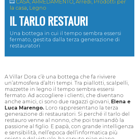
CASA, ARREDAMENTO
,
Arredi, Prodotti per
la casa
,
Legno
IL TARLO RESTAURI
Una bottega in cui il tempo sembra essersi
fermato, gestita dalla terza generazione di
restauratori
A Villar Dora c’è una bottega che fa rivivere
un’atmosfera d’altri tempi. Tra piallotti, scalpelli,
mazzette in legno il tempo sembra essersi
fermato. Ad accogliere i clienti, che diventano
anche amici, ci sono due ragazzi giovani,
Elena e
Luca Marengo.
Loro rappresentano la terza
generazione di restauratori. Si perché il tarlo del
restauro venne al nonno, che poi tramandò la
passione al figlio. E papà, con grande intelligenza
e sensibilità, nell’epoca dell’informatica più
spinta e del virtuale, ha saputo pian piano