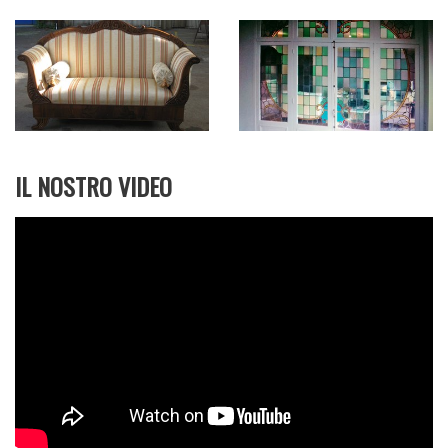
Qui l’orologio è davvero un optional e si torna a
casa sfiniti quanto il lavoro è finito o davvero a
buon punto. Anche questa è la passione
dell’artigiano che non conosce il senso del
tempo, ma guarda solo alla soddisfazione del
prodotto finito. Elena e Luca poi non si fermano
in laboratorio, vanno a restaurare a casa soffitti a
cassettoni, fanno i tappezzieri alla moda di un
tempo.
IL NOSTRO VIDEO
Da loro infatti non entra la gomma: i loro
prodotti sono la rivia, l’ovatta, il crine, nomi che
evocano un passato ormai lontano, come la
verniciatura fatta con rolla, lacca e cera. Nomi che
per tanti, forse i più, sono alquanto sconosciuti.