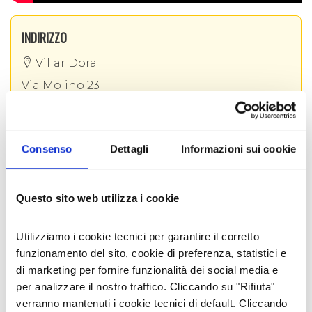
INDIRIZZO
Villar Dora
Via Molino 23
Elena e Luca poi, con scrupolo e pazienza
Trova sulla mappa.
certosina, realizzano anche mobili su misura in
stile, che non sono copie, ma pezzi unici che
iltarlomarengo@libero.it
mettono a dura prova gli esperti sulla datazione.
Consenso
Dettagli
Informazioni sui cookie
Come dicono poi loro: non possiamo spiegarvi il
349 099 9738
nostro lavoro, venite a trovarci in laboratorio e
vedrete cosa facciamo. Ecco, forse è la strada più
corta da percorrere.
SOCIAL AZIENDALI
Questo sito web utilizza i cookie
Utilizziamo i cookie tecnici per garantire il corretto
funzionamento del sito, cookie di preferenza, statistici e
di marketing per fornire funzionalità dei social media e
per analizzare il nostro traffico. Cliccando su "Rifiuta"
verranno mantenuti i cookie tecnici di default. Cliccando