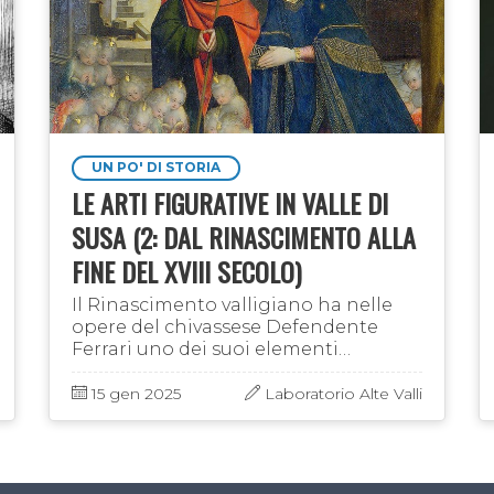
UN PO' DI STORIA
LE ARTI FIGURATIVE IN VALLE DI
SUSA (2: DAL RINASCIMENTO ALLA
FINE DEL XVIII SECOLO)
Il Rinascimento valligiano ha nelle
opere del chivassese Defendente
Ferrari uno dei suoi elementi
uniformanti. Si passa dalle
innumerevoli tavole conservate nelle
15 gen 2025
Laboratorio Alte Valli
chiese di Avigliana – quando non …