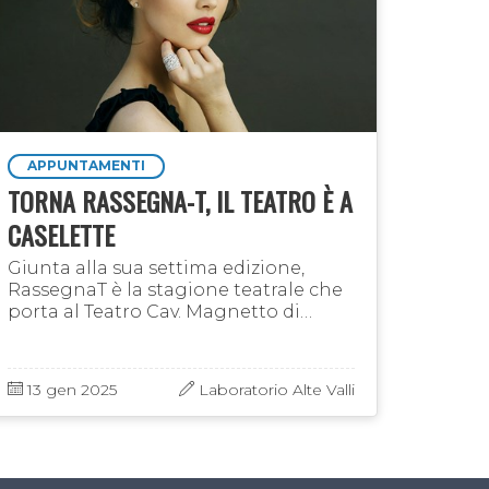
APPUNTAMENTI
TORNA RASSEGNA-T, IL TEATRO È A
CASELETTE
Giunta alla sua settima edizione,
RassegnaT è la stagione teatrale che
porta al Teatro Cav. Magnetto di
Caselette compagnie e attori
professionisti per offrire spettacoli di
alta qualità anche a chi …
13 gen 2025
Laboratorio Alte Valli