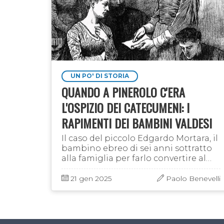
UN PO' DI STORIA
QUANDO A PINEROLO C'ERA
L'OSPIZIO DEI CATECUMENI: I
RAPIMENTI DEI BAMBINI VALDESI
Il caso del piccolo Edgardo Mortara, il
bambino ebreo di sei anni sottratto
alla famiglia per farlo convertire al
cattolicesimo, è stato riportato alla
ribalta dal film del 2023 "Rapito", di
21 gen 2025
Paolo Benevelli
Marco …