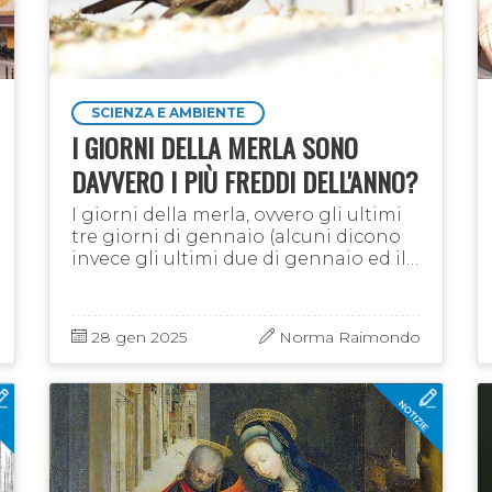
SCIENZA E AMBIENTE
I GIORNI DELLA MERLA SONO
DAVVERO I PIÙ FREDDI DELL'ANNO?
I giorni della merla, ovvero gli ultimi
tre giorni di gennaio (alcuni dicono
invece gli ultimi due di gennaio ed il
primo di febbraio), sono ritenuti i più
freddi dell'anno. Ma lo sono davvero?
In …
28 gen 2025
Norma Raimondo