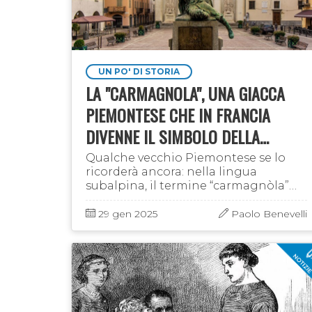
UN PO' DI STORIA
LA "CARMAGNOLA", UNA GIACCA
PIEMONTESE CHE IN FRANCIA
DIVENNE IL SIMBOLO DELLA
RIVOLUZIONE
Qualche vecchio Piemontese se lo
ricorderà ancora: nella lingua
subalpina, il termine “carmagnòla”
era uno dei termini in uso per
indicare la giacca. Ma anche in
29 gen 2025
Paolo Benevelli
francese la parola “carmagnole” …