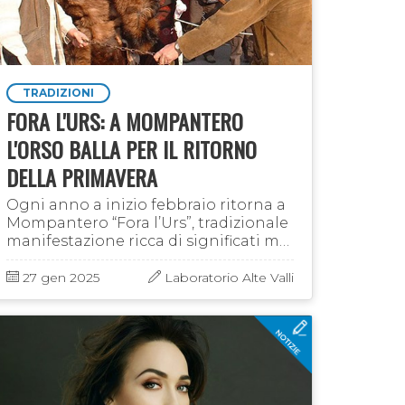
TRADIZIONI
FORA L'URS: A MOMPANTERO
L'ORSO BALLA PER IL RITORNO
DELLA PRIMAVERA
Ogni anno a inizio febbraio ritorna a
Mompantero “Fora l’Urs”, tradizionale
manifestazione ricca di significati ma
dalle origini incerte. Questa
antica leggenda narra di un barbaro
27 gen 2025
Laboratorio Alte Valli
dalle sembianze …