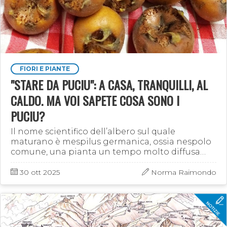
FIORI E PIANTE
"STARE DA PUCIU": A CASA, TRANQUILLI, AL
CALDO. MA VOI SAPETE COSA SONO I
PUCIU?
Il nome scientifico dell’albero sul quale
maturano è mespilus germanica, ossia nespolo
comune, una pianta un tempo molto diffusa
oggi soppiantata dal nespolo giapponese, che
appartiene ad una specie …
30 ott 2025
Norma Raimondo