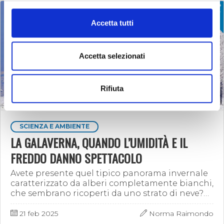
Accetta tutti
Accetta selezionati
Rifiuta
SCIENZA E AMBIENTE
LA GALAVERNA, QUANDO L’UMIDITÀ E IL
FREDDO DANNO SPETTACOLO
Avete presente quel tipico panorama invernale
caratterizzato da alberi completamente bianchi,
che sembrano ricoperti da uno strato di neve?
Questo fenomeno, che in meteorologia viene
definito …
21 feb 2025
Norma Raimondo