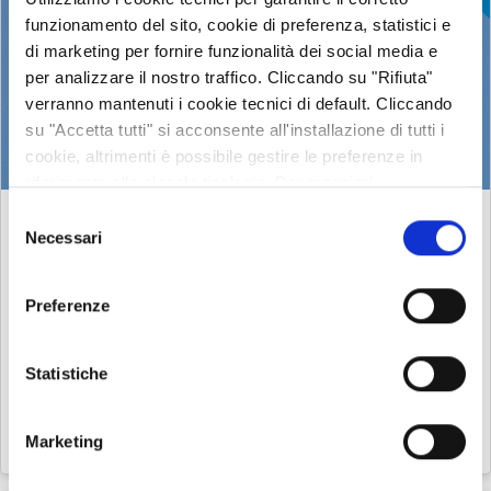
funzionamento del sito, cookie di preferenza, statistici e
di marketing per fornire funzionalità dei social media e
per analizzare il nostro traffico. Cliccando su "Rifiuta"
verranno mantenuti i cookie tecnici di default. Cliccando
su "Accetta tutti" si acconsente all'installazione di tutti i
cookie, altrimenti è possibile gestire le preferenze in
riferimento alle singole tipologie. Per maggiori
informazioni consulta la nostra
Privacy policy
Selezione
ANIMALI
Necessari
del
LA RONDINE, L'UCCELLO CHE NIDIFICA SOTTO
consenso
AI TETTI ED ANNUNCIA IL RITORNO DELLA
Preferenze
PRIMAVERA
L’arrivo delle rondini mette subito di buon
Statistiche
umore perché, benché sia noto il detto “una
rondine non fa primavera”, l’avvistamento di
questi uccelli migratori, appartenenti all’ordine
Marketing
dei passeriformi, …
25 mar 2025
Norma Raimondo