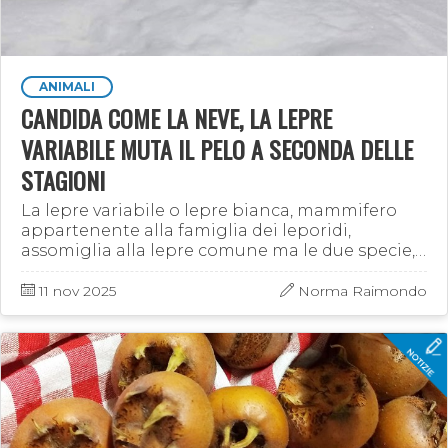
ANIMALI
CANDIDA COME LA NEVE, LA LEPRE
VARIABILE MUTA IL PELO A SECONDA DELLE
STAGIONI
La lepre variabile o lepre bianca, mammifero
appartenente alla famiglia dei leporidi,
assomiglia alla lepre comune ma le due specie,
pur avendo abitudini molto simili, non vanno
confuse tra di loro. …
11 nov 2025
Norma Raimondo