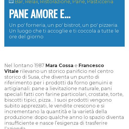
Bar, Relax
,
Ristorazione
,
Pane
,
Pasticceria
PANE AMORE E...
Un po' forneria, un po' bistrot, un po' pizzeria.
Un luogo che ti accoglie e ti coccola a tutte le
ore del giorno
Nel lontano 1987
Mara Cossa
e
Francesco
Vitale
rilevano un storico panificio nel centro
storico di Susa, che diventa un punto di
riferimento per i prodotti da forno genuini e
artigianali: pane a lievitazione naturale, pani
speciali fatti con farine particolari, crostate, torte,
biscotti tipici, pizza... I suoi prodotti vengono
subito apprezzati, le vendite crescono e si
incrementano la quantità e la varietà della
produzione: dopo qualche anno lo spazio diventa
insufficiente e nasce l’esigenza di trasferire
l’azienda.