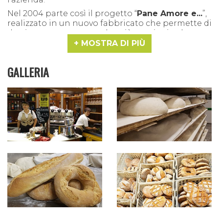
Nel 2004 parte così il progetto “
Pane Amore e...
”,
realizzato in un nuovo fabbricato che permette di
destinare metrature molto più ampie sia al
laboratorio di produzione che alla zona di
MOSTRA DI PIÙ
vendita, e di allestire un
angolo bar-caffetteria
.
Lo spostamento dal centro storico in una zona
GALLERIA
più periferica, di fronte ad un supermercato e con
un ampio parcheggio a disposizione, si rivela una
scommessa vincente. Vengono apprezzate,
accanto alla tradizionale scelta di prodotti e
materie prime di qualità ed alla voglia di
soddisfare i clienti, l'idea di offrire prodotti freschi
da consumare comodamente nel locale,
compresa la
pizza
, che viene preparata al
momento davanti al cliente.