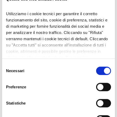
locale.
Via Ettore Olivero Pistoletto 11
Trova sulla mappa.
Utilizziamo i cookie tecnici per garantire il corretto
funzionamento del sito, cookie di preferenza, statistici e
diegovitale88@gmail.com
di marketing per fornire funzionalità dei social media e
per analizzare il nostro traffico. Cliccando su "Rifiuta"
0122 31399
verranno mantenuti i cookie tecnici di default. Cliccando
su "Accetta tutti" si acconsente all'installazione di tutti i
SOCIAL AZIENDALI
cookie, altrimenti è possibile gestire le preferenze in
riferimento alle singole tipologie. Per maggiori
informazioni consulta la nostra
Privacy policy
Selezione
Necessari
del
consenso
Pane Amore e...
: un po' forneria, un po' bistrot, un
po' pizzeria, un luogo accogliente dove la
Preferenze
famiglia Cossa e Vitale mette a disposizione della
MOSTRA AZIENDA SULLA MAPPA
clientela la sua esperienza trentennale nella
produzione artigianale di qualità. E dove si viene
Statistiche
accolti con una cortesia ed un entusiasmo che
diventano davvero contagiosi.