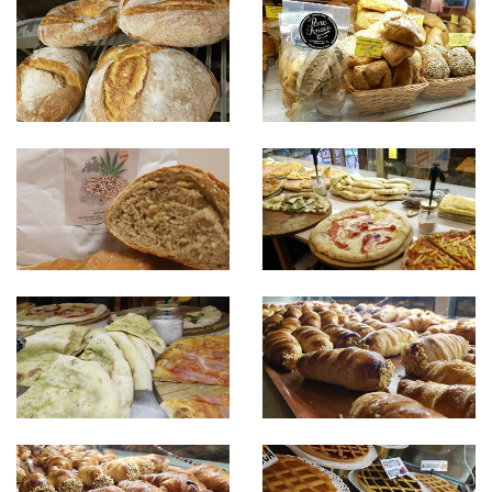
Nel 2013 un'altra rivoluzione: ad affiancare Mara ed
i suoi collaboratori arrivano
i figli Diego e Gloria
,
che entrano a far parte dell’azienda ed
aggiungono nuove idee: l'apericena estivo, le
serate a tema, i concerti… e la caffetteria diventa
un punto di riferimento non solo per le colazioni
ma per il pranzo, per la merenda, per l’aperitivo e
l’apericena estivo.