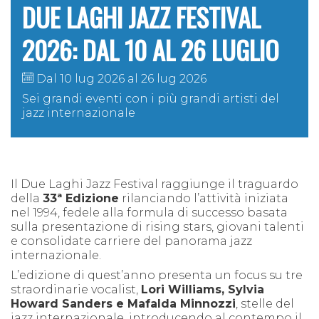
DUE LAGHI JAZZ FESTIVAL
2026: DAL 10 AL 26 LUGLIO
Dal 10 lug 2026 al 26 lug 2026
Sei grandi eventi con i più grandi artisti del
jazz internazionale
Il Due Laghi Jazz Festival raggiunge il traguardo
della
33ª Edizione
rilanciando l’attività iniziata
nel 1994, fedele alla formula di successo basata
sulla presentazione di rising stars, giovani talenti
e consolidate carriere del panorama jazz
internazionale.
L’edizione di quest’anno presenta un focus su tre
straordinarie vocalist,
Lori Williams, Sylvia
Howard Sanders e Mafalda Minnozzi
, stelle del
jazz internazionale, introducendo al contempo il