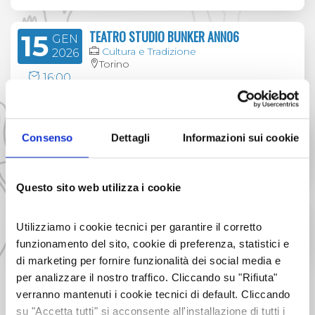
saxofonista di Detroit
Rick Margitza
,
accompagnato dal trio del pianista Roberto
TEATRO STUDIO BUNKER ANN06
Tarenzi, con Dario Deidda al basso e Roberto
15
GEN
Pistolesi alla batteria.
Cultura e Tradizione
2026
Torino
Fulvio Albano, direttore artistico
16:00
CELEBRAZIONI PER I 1300 ANNI
23
GEN
DELL'ABBAZIA DI NOVALESA
2026
Consenso
Dettagli
Informazioni sui cookie
Cultura e Tradizione
16:00
Novalesa
Questo sito web utilizza i cookie
LE MACCHINE DI LEONARDO DA VINCI
20
FEB
Cultura e Tradizione
2026
Utilizziamo i cookie tecnici per garantire il corretto
Torino
funzionamento del sito, cookie di preferenza, statistici e
00:00
di marketing per fornire funzionalità dei social media e
per analizzare il nostro traffico. Cliccando su "Rifiuta"
IL DIRETTORE ARTISTICO DEL DLJF FULVIO ALBANO
verranno mantenuti i cookie tecnici di default. Cliccando
TUTTI GLI EVENTI
su "Accetta tutti" si acconsente all'installazione di tutti i