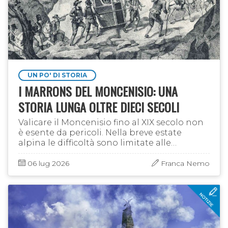
UN PO' DI STORIA
I MARRONS DEL MONCENISIO: UNA
STORIA LUNGA OLTRE DIECI SECOLI
Valicare il Moncenisio fino al XIX secolo non
è esente da pericoli. Nella breve estate
alpina le difficoltà sono limitate alle
disagevoli condizioni della mulattiera, in
alcuni punti a strapiombo, …
06 lug 2026
Franca Nemo