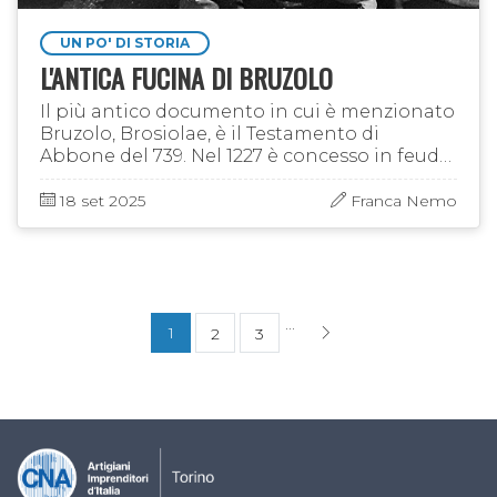
UN PO' DI STORIA
L'ANTICA FUCINA DI BRUZOLO
Il più antico documento in cui è menzionato
Bruzolo, Brosiolae, è il Testamento di
Abbone del 739. Nel 1227 è concesso in feudo,
da Tommaso I di Savoia, a Beltramino di
Montmélian: il 30 agosto a …
18 set 2025
Franca Nemo
...
1
2
3