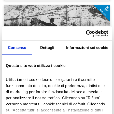
Consenso
Dettagli
Informazioni sui cookie
Questo sito web utilizza i cookie
UN PO' DI STORIA
GIAVENO, OULX E BARDONECCHIA: NEL
Utilizziamo i cookie tecnici per garantire il corretto
1897 IN ITALIA NASCEVA LO SCI
funzionamento del sito, cookie di preferenza, statistici e
di marketing per fornire funzionalità dei social media e
Gli impianti sciistici sono indubbiamente
una delle principali risorse turistiche della
per analizzare il nostro traffico. Cliccando su "Rifiuta"
Valle di Susa: grazie ad essi il nostro territorio
verranno mantenuti i cookie tecnici di default. Cliccando
è conosciuto in tutto il mondo, specie dopo
su "Accetta tutti" si acconsente all'installazione di tutti i
le Olimpiadi del …
20 feb 2026
Laboratorio Alte Valli