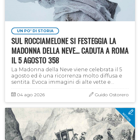
UN PO' DI STORIA
SUL ROCCIAMELONE SI FESTEGGIA LA
MADONNA DELLA NEVE… CADUTA A ROMA
IL 5 AGOSTO 358
La Madonna della Neve viene celebrata il 5
agosto ed è una ricorrenza molto diffusa e
sentita. Evoca immagini di alte vette e
bianche distese e in Valle di Susa tende le
sue mani protettive dalla più …
04 ago 2026
Guido Ostorero