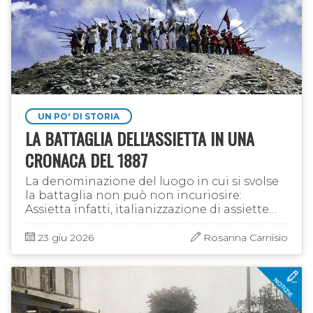
UN PO' DI STORIA
LA BATTAGLIA DELL'ASSIETTA IN UNA
CRONACA DEL 1887
La denominazione del luogo in cui si svolse
la battaglia non può non incuriosire:
Assietta infatti, italianizzazione di assiette
(piatto) rispecchia la configurazione
pianeggiante del terreno, pur …
23 giu 2026
Rosanna Carnisio