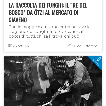
LA RACCOLTA DEI FUNGHI: IL “RE DEL
BOSCO” DA ÖTZI AL MERCATO DI
GIAVENO
Con le piogge d’autunno entra nel vivo la
stagione dei funghi. In breve sono sulla
bocca di tutti, chi sa li trova, chi può li
mangia, tutti ne parlano. Il fungo, il “Re dei
Boschi”, è un oggetto …
26 set 2025
Guido Ostorero