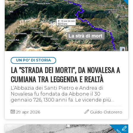
UN PO' DI STORIA
LA "STRADA DEI MORTI", DA NOVALESA A
CUMIANA TRA LEGGENDA E REALTÀ
L’Abbazia dei Santi Pietro e Andrea di
Novalesa fu fondata da Abbone il 30
gennaio 726, 1300 anni fa. Le vicende più
antiche dell’abbazia sono documentate
nel Cronichon Novalicense, ma un
29 apr 2026
Guido Ostorero
inaspettato …