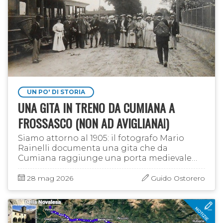
UN PO' DI STORIA
UNA GITA IN TRENO DA CUMIANA A
FROSSASCO (NON AD AVIGLIANA!)
Siamo attorno al 1905: il fotografo Mario
Rainelli documenta una gita che da
Cumiana raggiunge una porta medievale
che viene attribuita ad Avigliana, ma che in
realtà si trova a Frossasco. Resta il …
28 mag 2026
Guido Ostorero