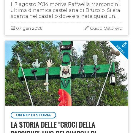
Il 7 agosto 2014 moriva Raffaella Marconcini,
ultima dinamica castellana di Bruzolo. Si era
spenta nel castello dove era nata quasi un
secolo prima, figlia di una coppia non
banale Il padre Federico …
07 gen 2026
Guido Ostorero
UN PO' DI STORIA
LA STORIA DELLE "CROCI DELLA