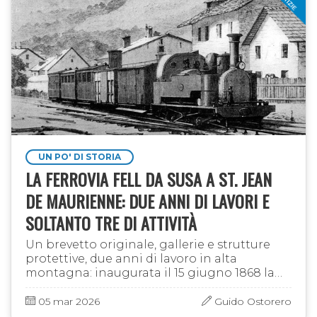
UN PO' DI STORIA
LA FERROVIA FELL DA SUSA A ST. JEAN
DE MAURIENNE: DUE ANNI DI LAVORI E
SOLTANTO TRE DI ATTIVITÀ
Un brevetto originale, gallerie e strutture
protettive, due anni di lavoro in alta
montagna: inaugurata il 15 giugno 1868 la
ferrovia Fell da Susa a St. Jean de Maurienne
restò in esercizio per …
05 mar 2026
Guido Ostorero