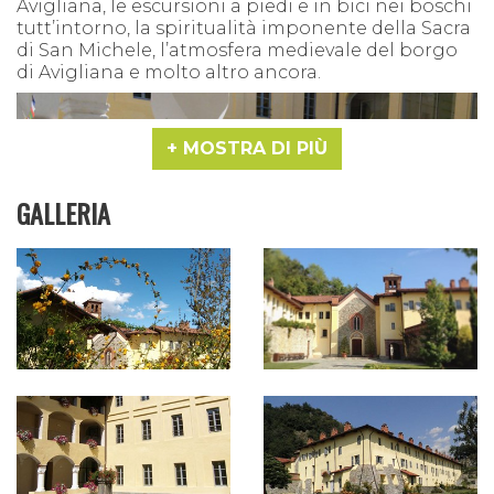
Avigliana, le escursioni a piedi e in bici nei boschi
tutt’intorno, la spiritualità imponente della Sacra
di San Michele, l’atmosfera medievale del borgo
di Avigliana e molto altro ancora.
MOSTRA DI PIÙ
GALLERIA
L'edificio, un ex convento del cinquecento
immerso nel verde della montagna, oggi si è
trasformato in struttura ricettiva e centro di
formazione. Un
luogo di sosta e di pensiero
,
abitato dalla storia e racchiuso da due cerchie di