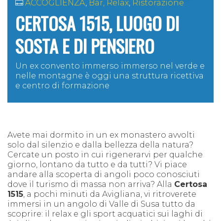
ACCOGLIENZA
,
Bar, Relax
,
Ristorazione
CERTOSA 1515, LUOGO DI
SOSTA E DI PENSIERO
Un ex convento immerso immerso nel verde e
nelle montagne è oggi una struttura ricettiva
e centro di formazione
Avete mai dormito in un ex monastero avvolti
solo dal silenzio e dalla bellezza della natura?
Cercate un posto in cui rigenerarvi per qualche
giorno, lontano da tutto e da tutti? Vi piace
andare alla scoperta di angoli poco conosciuti
dove il turismo di massa non arriva? Alla
Certosa
1515
, a pochi minuti da Avigliana, vi ritroverete
immersi in un angolo di Valle di Susa tutto da
scoprire: il relax e gli sport acquatici sui laghi di