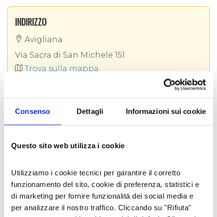
INDIRIZZO
Avigliana
Via Sacra di San Michele 151
Trova sulla mappa.
E poi c'è il
Ristorante,
che sceglie
info@certosa1515.org
prodotti
locali
e
biologici
e propone un
menù semplice ed essenziale: i dolci sono fatti in
011 9313638
Consenso
Dettagli
Informazioni sui cookie
casa e, quando la stagione lo consente, frutta,
verdura ed erbe aromatiche arrivano
http://www.certosa1515.org
direttamente dall’orto e dal bosco della Certosa.
Questo sito web utilizza i cookie
La Certosa dispone di due sale conferenza, di un
SOCIAL AZIENDALI
auditorium e di un teatro da 100 posti (ricavato
dall’antico passaggio che dalla clausura
Utilizziamo i cookie tecnici per garantire il corretto
conduceva agli orti), per incontri, conferenze,
funzionamento del sito, cookie di preferenza, statistici e
concerti e rappresentazioni teatrali. In
di marketing per fornire funzionalità dei social media e
partnership con realtà attive sul territorio
per analizzare il nostro traffico. Cliccando su "Rifiuta"
vengono proposti momenti di
team building per