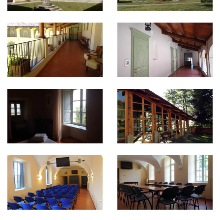
mura: quelle antiche, che racchiudono gli edifici
del convento, e quelle che circondano la parte
rurale e coltivata. Nella ristrutturazione, le celle
delle monache sono state trasformate in
accoglienti camere raccolte attorno al chiostro
del convento, di cui conservano lo stile sobrio ed
essenziale. La maggior parte di esse si affaccia sul
giardino, regalando splendide viste sui laghi di
Avigliana e sulle colline circostanti. La struttura,
aperta tutto l’anno, offre un trattamento B&B e
dispone di
38 camere
distribuite su due piani, a
cui si può accedere anche in ascensore. Tutte
dotate di bagno privato, sono suddivise tra
singole, doppie e triple, per un totale di
75 posti
letto
. Per bambini al di sotto dei 3 anni c'è la
possibilità di aggiungere un lettino gratuito; due
camere sono inoltre attrezzate per ospitare
persone diversamente abili.