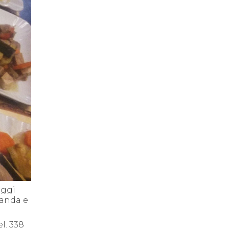
oggi
vanda e
el. 338