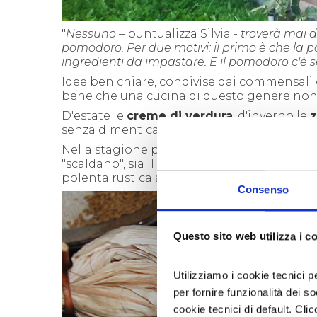
"
Nessuno –
puntualizza Silvia
-
troverà mai d
pomodoro. Per due motivi:
il primo è che
la 
ingredienti
da impastare
. E il pomodoro c'è s
Idee ben chiare, condivise dai commensali
bene che una cucina di questo genere non è a
D'estate le
creme di verdura
, d'inverno le
z
senza dimenticare finocchi, patate ed i vers
Nella stagione più fredda, le
farin
e
di gran
"scaldano", sia il corpo che il cuore. Che dir
polenta rustica a cui è difficile resistere?
Consenso
Questo sito web utilizza i c
Utilizziamo i cookie tecnici p
per fornire funzionalità dei s
cookie tecnici di default. Clic