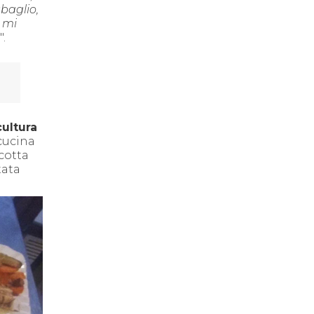
baglio,
e mi
".
cultu
ra
 cucina
cotta
tata