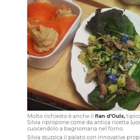
Molto richiesto è anche il
flan d'
Oulx,
tipic
Silvia ripropone come da antica ricetta (uo
cuocendolo a bagnomaria nel forno.
Silvia stuzzica il palato con innovative pro