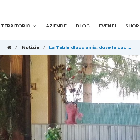
TERRITORIO
AZIENDE
BLOG
EVENTI
SHOP
Notizie
La Table dlouz amis, dove la cucina è un piacere per tutti