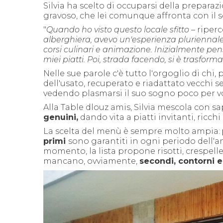
Silvia ha
scelto di occuparsi della preparazi
gravoso, che lei comunque affronta con il s
"
Quando ho visto questo locale sfitto –
riperc
alberghiera,
avevo un'esperienza pluriennale
corsi
culinari
e animazione.
Inizialmente pe
miei piatti. Poi, strada facendo, si è trasforma
Nelle sue parole c'è tutto l'orgoglio di chi
dell'usato, recuperato e riadattato vecchi serv
vedendo plasmarsi il suo sogno poco per vo
Alla Table dlouz amis, Silvia mescola con s
genuini,
dando vita a piatti invitanti, ricchi 
La scelta del menù è sempre molto ampia:
primi
sono garantiti in ogni periodo dell'a
momento, la lista propone risotti, crespelle
mancano, ovviamente,
secondi, contorni e