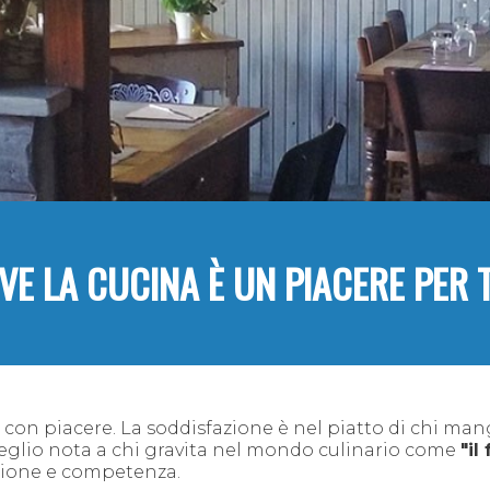
VE LA CUCINA È UN PIACERE PER 
 con piacere. La soddisfazione è nel piatto di chi man
 meglio nota a chi gravita nel mondo culinario come
"il
ssione e competenza.