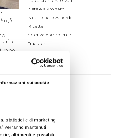
Laboratorio Alte Valli
Natale a km zero
i
Notizie dalle Aziende
o gli
Ricette
Scienza e Ambiente
nno
ario...
Tradizioni
, rape,
Un po' di Storia
ARCHIVIO
te
Informazioni sui cookie
2026
agosto (1)
luglio (4)
giugno (4)
maggio (4)
a, statistici e di marketing
aprile (3)
ta" verranno mantenuti i
marzo (7)
okie, altrimenti è possibile