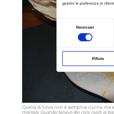
gestire le preferenze in rifer
Selezione
Necessari
del
consenso
Rifiuta
Quella di Silvia non è semplice cucina, ma 
mangia. Quando tenevo dei corsi rivolti ai b