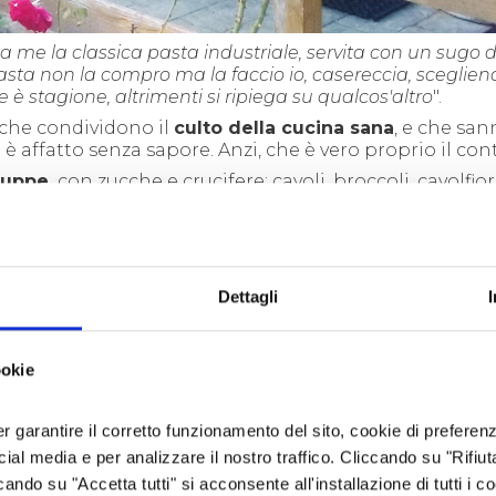
a me la classica pasta industriale, servita con un sugo d
pasta
non la compro ma la faccio io, casereccia, scegliend
e è stagione, altrimenti si ripiega su qualcos'altro
".
 che condividono il
culto della cucina sana
, e che sa
ffatto senza sapore. Anzi, che è vero proprio il contr
uppe,
con zucche e crucifere: cavoli, broccoli, cavolfiori
atili legumi.
o saraceno e d'avena
ben si prestano per ricette che
e poi del
mais
P
ign
u
let
, che si trasforma in un'invitan
Dettagli
ookie
er garantire il corretto funzionamento del sito, cookie di preferenz
ocial media e per analizzare il nostro traffico. Cliccando su "Rifiu
cando su "Accetta tutti" si acconsente all'installazione di tutti i co