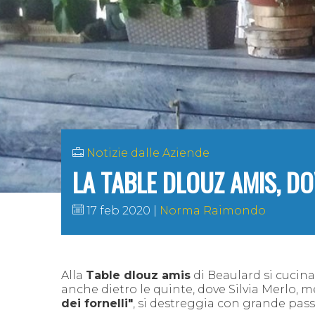
Notizie dalle Aziende
LA TABLE DLOUZ AMIS, DO
17 feb 2020
Norma Raimondo
Alla
Table dlouz amis
di Beaulard si cucina
anche dietro le quinte, dove Silvia Merlo,
dei fornelli"
, si destreggia con grande pa