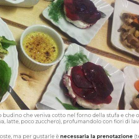
o budino che veniva cotto nel forno della stufa e che 
va, latte, poco zucchero), profumandolo con fiori di la
poste, ma per gustarle è
necessaria la prenotazione
(t