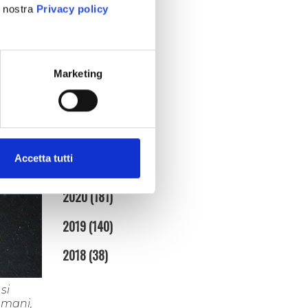
febbraio (4)
a nostra
Privacy policy
gennaio (5)
2025
(86)
Marketing
2024
(95)
2023
(134)
2022
(128)
Accetta tutti
2021
(153)
2020
(181)
2019
(140)
2018
(38)
si
 mani,