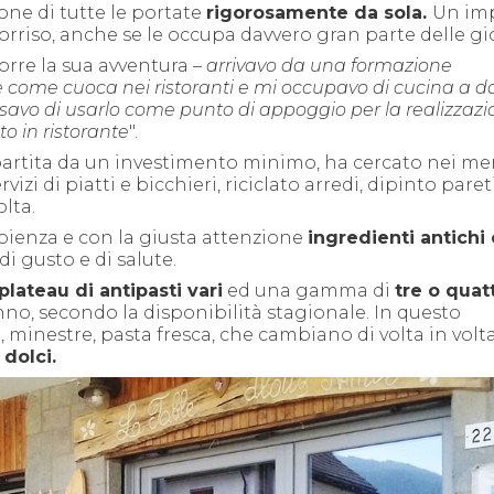
one di tutte le portate
rigorosamente da sola.
Un im
orriso, anche se le occupa davvero gran parte delle gi
orre la sua avventura
–
arrivavo da u
na formazione
 come cuoca nei ristoranti
e
mi occupavo di cucina a do
nsa
vo di usarlo come punto di appoggio per la realizzazi
to in ristorante
".
, partita da un investimento minimo, ha cercato nei me
izi di piatti e bicchieri, riciclato arredi, dipinto pareti
lta.
apienza e con la giusta attenzione
ingredienti antichi 
di gusto e di salute.
plateau di antipasti vari
ed una gamma di
tre
o
quat
nno, secondo la disponibilità stagionale. In questo
, minestre, pasta fresca, che cambiano di volta in volt
 dolci.