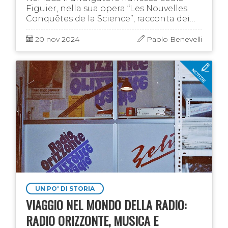
Figuier, nella sua opera “Les Nouvelles
Conquêtes de la Science”, racconta dei
lavori al traforo del Frejus e di Pietro
Bamba, un operaio che “volle morire …
20 nov 2024
Paolo Benevelli
UN PO' DI STORIA
VIAGGIO NEL MONDO DELLA RADIO:
RADIO ORIZZONTE, MUSICA E