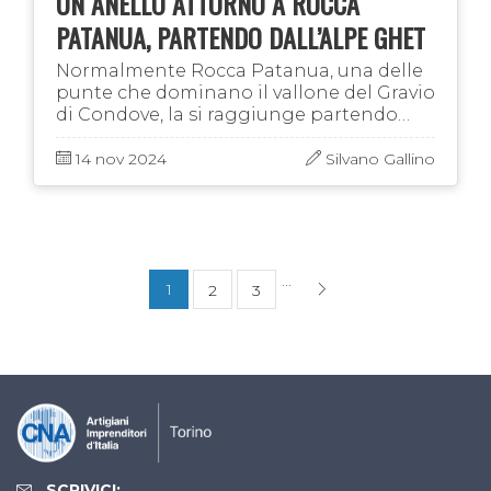
UN ANELLO ATTORNO A ROCCA
PATANUA, PARTENDO DALL’ALPE GHET
Normalmente Rocca Patanua, una delle
punte che dominano il vallone del Gravio
di Condove, la si raggiunge partendo
dalla Cappella di Prarotto. Noi, volendo
fare un anello insolito attorno a questa …
14 nov 2024
Silvano Gallino
...
1
2
3
SCRIVICI: