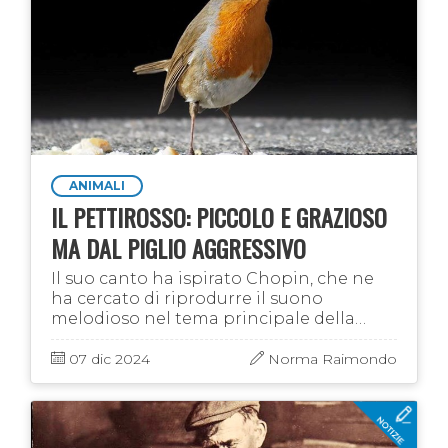
ANIMALI
IL PETTIROSSO: PICCOLO E GRAZIOSO
MA DAL PIGLIO AGGRESSIVO
Il suo canto ha ispirato Chopin, che ne
ha cercato di riprodurre il suono
melodioso nel tema principale della
“Grande Polonaise brillante”. Ma senza
necessariamente dover essere
07 dic 2024
Norma Raimondo
appassionati di …