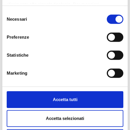
riferimento alle singole tipologie. Per maggiori
informazioni consulta la nostra
Privacy policy
Selezione
Necessari
del
consenso
Preferenze
Statistiche
Marketing
UN PO' DI STORIA
PIRANDELLO A COAZZE E COAZZE
(CARGIORE) NELLE OPERE DI
PIRANDELLO
Accetta tutti
Nell’agosto del 1901 Luigi Pirandello
arriva a Coazze con la moglie Antonietta
Accetta selezionati
e i figli Stefano, Lietta e Fausto per un
soggiorno di alcune settimane accanto