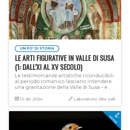
UN PO' DI STORIA
LE ARTI FIGURATIVE IN VALLE DI SUSA
(1: DALL’XI AL XV SECOLO)
Le testimonianze artistiche riconducibili
al periodo romanico lasciano intendere
una gravitazione della Valle di Susa – e
nello specifico delle prestigiose
istituzioni monastiche che la costellano
10 dic 2024
Laboratorio Alte Valli
– …