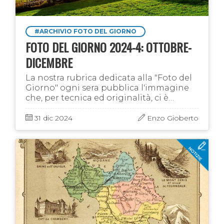
#ARCHIVIO FOTO DEL GIORNO
FOTO DEL GIORNO 2024-4: OTTOBRE-
DICEMBRE
La nostra rubrica dedicata alla "Foto del
Giorno" ogni sera pubblica l'immagine
che, per tecnica ed originalità, ci è
sembrata la più significativa tra quelle
che il web ha dedicato al nostro …
31 dic 2024
Enzo Gioberto