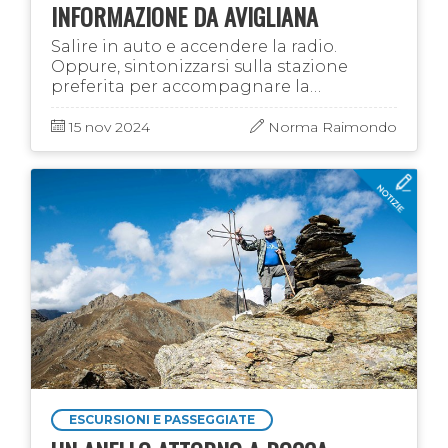
INFORMAZIONE DA AVIGLIANA
Salire in auto e accendere la radio.
Oppure, sintonizzarsi sulla stazione
preferita per accompagnare la
quotidianità domestica. Sono gesti
automatici, ormai, che la dicono lunga
15 nov 2024
Norma Raimondo
sulle nostre …
ESCURSIONI E PASSEGGIATE