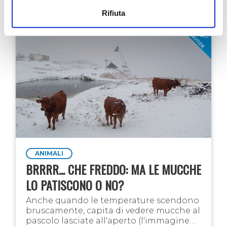
alla sorella Lina ed alla sua famiglia. …
27 nov 2024
Guido Ostorero
Rifiuta
ANIMALI
BRRRR... CHE FREDDO: MA LE MUCCHE
LO PATISCONO O NO?
Anche quando le temperature scendono
bruscamente, capita di vedere mucche al
pascolo lasciate all'aperto (l'immagine