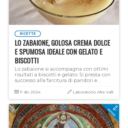
RICETTE
LO ZABAIONE, GOLOSA CREMA DOLCE
E SPUMOSA IDEALE CON GELATO E
BISCOTTI
Lo zabaione si accompagna con ottimi
risultati a biscotti e gelato. Si presta con
successo alla farcitura di pandori e
panettoni, ma è ottimo anche
consumato tale e quale, oltre ad essere
11 dic 2024
Laboratorio Alte Valli
crema …