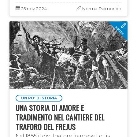
sopra al titolo è stata scattata ai 2000
metri del Moncenisio!): dall' …
25 nov 2024
Norma Raimondo
UN PO' DI STORIA
UNA STORIA DI AMORE E
TRADIMENTO NEL CANTIERE DEL
TRAFORO DEL FREJUS
Nel 1885 il divulgatore francese Louis