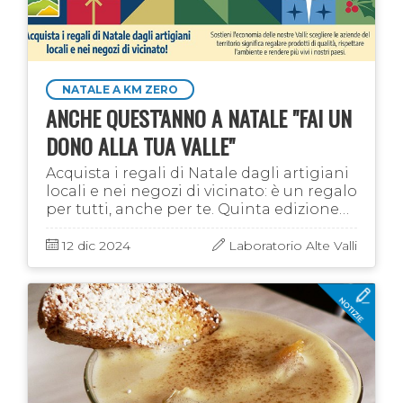
NATALE A KM ZERO
ANCHE QUEST'ANNO A NATALE "FAI UN
DONO ALLA TUA VALLE"
Acquista i regali di Natale dagli artigiani
locali e nei negozi di vicinato: è un regalo
per tutti, anche per te. Quinta edizione
della Campagna di sensibilizzazione di
CNA e Laboratorio Alte Valli, …
12 dic 2024
Laboratorio Alte Valli