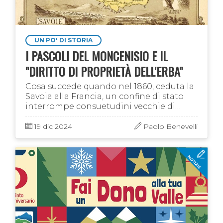
UN PO' DI STORIA
I PASCOLI DEL MONCENISIO E IL
"DIRITTO DI PROPRIETÀ DELL'ERBA"
Cosa succede quando nel 1860, ceduta la
Savoia alla Francia, un confine di stato
interrompe consuetudini vecchie di
secoli, fatte di fiere, commerci, pascoli e
sfruttamento delle acque?
19 dic 2024
Paolo Benevelli