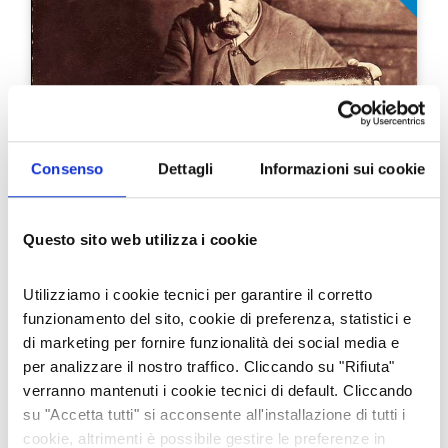
Consenso
Dettagli
Informazioni sui cookie
TRADIZIONI
LA “SURBÌA”: QUANDO I NOSTRI
Questo sito web utilizza i cookie
NONNI MISCHIAVANO NEL PIATTO
CIBO E VINO
Utilizziamo i cookie tecnici per garantire il corretto
funzionamento del sito, cookie di preferenza, statistici e
Non avete mai provato, avendo un piatto
di marketing per fornire funzionalità dei social media e
di pasta e fagioli davanti, a versarvi
per analizzare il nostro traffico. Cliccando su "Rifiuta"
dentro un mezzo bicchiere di vino rosso
corposo? Beh, lo so, non è un gesto
verranno mantenuti i cookie tecnici di default. Cliccando
molto fine, e non sarebbe apprezzato in
04 dic 2024
Paolo Benevelli
su "Accetta tutti" si acconsente all'installazione di tutti i
una …
cookie, altrimenti è possibile gestire le preferenze in