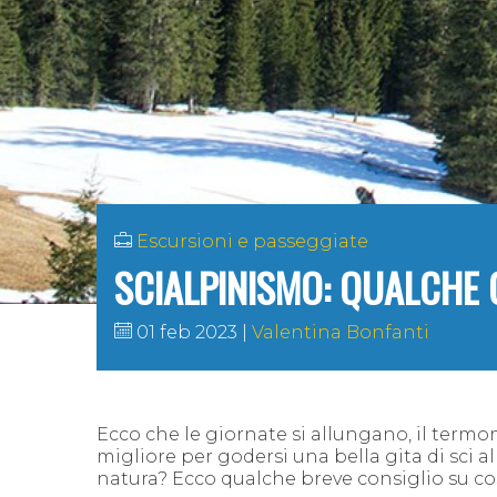
Escursioni e passeggiate
SCIALPINISMO: QUALCHE 
01 feb 2023
Valentina Bonfanti
Ecco che le giornate si allungano, il termo
migliore per godersi una bella gita di sci a
natura? Ecco qualche breve consiglio su co