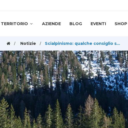
TERRITORIO
AZIENDE
BLOG
EVENTI
SHOP
Notizie
Scialpinismo: qualche consiglio su cosa non deve mancare nello zaino