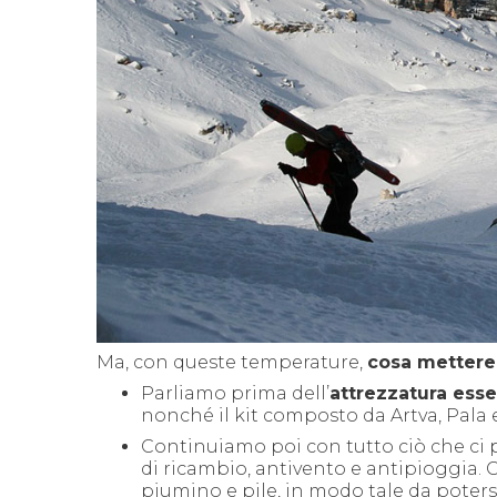
Ma, con queste temperature,
cosa mettere 
Parliamo prima dell’
attrezzatura esse
nonché il kit composto da Artva, Pala 
Continuiamo poi con tutto ciò che ci
di ricambio, antivento e antipioggia. G
piumino e pile, in modo tale da poters