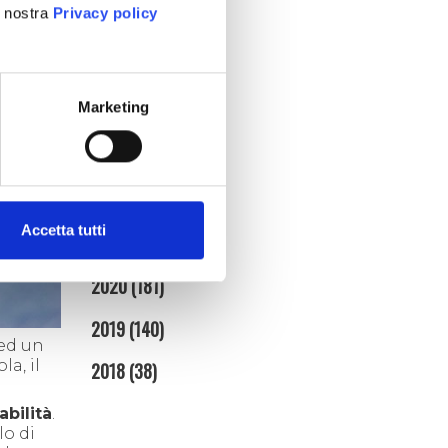
febbraio (4)
a nostra
Privacy policy
gennaio (5)
2025
(86)
Marketing
2024
(95)
2023
(134)
2022
(128)
Accetta tutti
2021
(153)
2020
(181)
2019
(140)
 ed un
a, il
2018
(38)
abilità
.
lo di