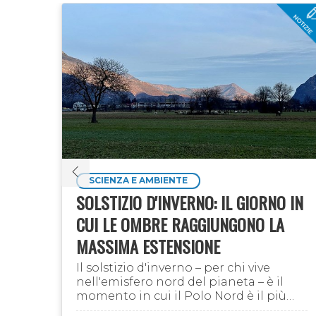
SCIENZA E AMBIENTE
 DI
SOLSTIZIO D'INVERNO: IL GIORNO IN
LI
CUI LE OMBRE RAGGIUNGONO LA
MASSIMA ESTENSIONE
cose
Il solstizio d'inverno – per chi vive
nell'emisfero nord del pianeta – è il
 non
momento in cui il Polo Nord è il più
alità
distante possibile dal Sole; il solstizio