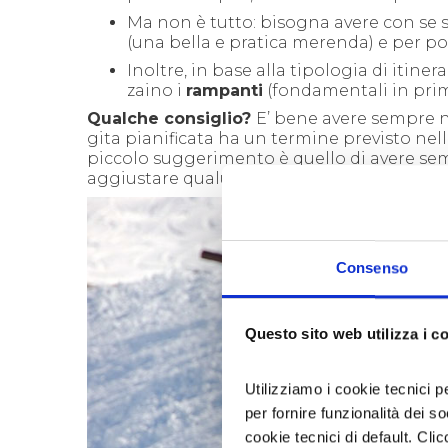
Ma non è tutto: bisogna avere con se 
(una bella e pratica merenda) e per pot
Inoltre, in base alla tipologia di itine
zaino i
rampanti
(fondamentali in pri
Qualche consiglio?
E’ bene avere sempre 
gita pianificata ha un termine previsto nell
piccolo suggerimento è quello di avere s
aggiustare qualunque cosa possa rompersi
Consenso
Questo sito web utilizza i c
Utilizziamo i cookie tecnici p
per fornire funzionalità dei s
cookie tecnici di default. Clic