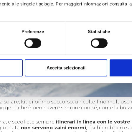
imento alle singole tipologie. Per maggiori informazioni consulta l
Preferenze
Statistiche
Accetta selezionati
solare, kit di primo soccorso, un coltellino multiuso
i oggetti che è bene avere sempre con sé, come la bussol
gna, e scegliete sempre
itinerari in linea con le vostre 
 giornata
non servono zaini enormi
, rischierebbero so