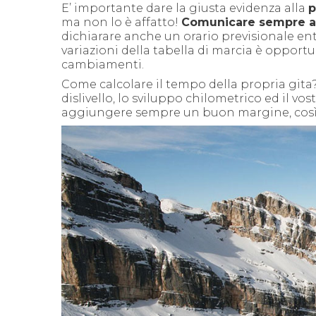
E’ importante dare la giusta evidenza alla
p
ma non lo è affatto!
Comunicare sempre a
dichiarare anche un orario previsionale entr
variazioni della tabella di marcia è opport
cambiamenti.
Come calcolare il tempo della propria gita? 
dislivello, lo sviluppo chilometrico ed il v
aggiungere sempre un buon margine, così d