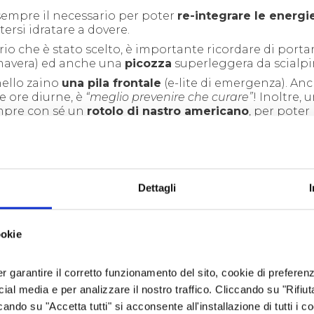
sempre il necessario per poter
re-integrare le energi
ersi idratare a dovere.
rario che è stato scelto, è importante ricordare di porta
mavera) ed anche una
picozza
superleggera da scialp
nello zaino
una pila frontale
(e-lite di emergenza). Anc
e ore diurne, è
“meglio prevenire che curare”
! Inoltre, 
empre con sé un
rotolo di nastro americano
, per poter
 durante la giornata in montagna.
Dettagli
ookie
er garantire il corretto funzionamento del sito, cookie di preferenz
ocial media e per analizzare il nostro traffico. Cliccando su "Rifiu
cando su "Accetta tutti" si acconsente all'installazione di tutti i co