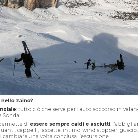
nello zaino?
nziale
: tutto ciò che serve per l’auto soccorso in valan
e Sonda.
 permette di
essere sempre caldi e asciutti
: l’abbigl
uanti, cappelli, fascette, intimo, wind stopper, guscio,
i cambiare una volta conclusa l’escursione.