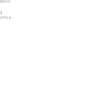
ndono
ad
orto e