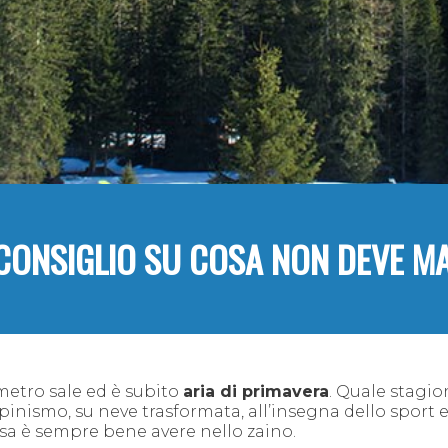
CONSIGLIO SU COSA NON DEVE M
metro sale ed è subito
aria di primavera
. Quale stagio
lpinismo, su neve trasformata, all’insegna dello sport e
sa è sempre bene avere nello zaino.