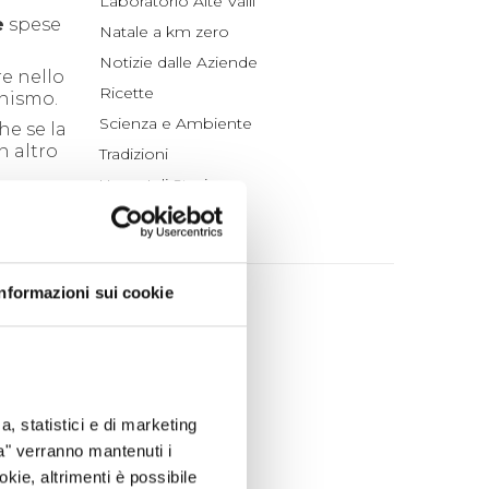
Laboratorio Alte Valli
e
spese
Natale a km zero
Notizie dalle Aziende
re nello
Ricette
inismo.
Scienza e Ambiente
he se la
un altro
Tradizioni
Un po' di Storia
ARCHIVIO
Informazioni sui cookie
2026
agosto (1)
luglio (4)
giugno (4)
maggio (4)
a, statistici e di marketing
aprile (3)
ta" verranno mantenuti i
marzo (7)
okie, altrimenti è possibile