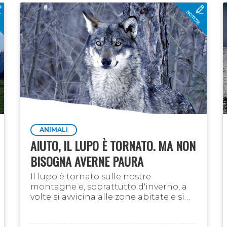
ANIMALI
AIUTO, IL LUPO È TORNATO. MA NON
BISOGNA AVERNE PAURA
Il lupo è tornato sulle nostre
montagne e, soprattutto d'inverno, a
volte si avvicina alle zone abitate e si
lascia avvistare anche da chi non
frequenta boschi e zone di alta