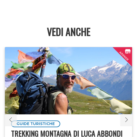
Allianz
Distanza:
35 km – 640 M D+ / 640 M D-
LUOGO DI PARTENZA: Col du Mont Cenis /
LUOGO DI ARRIVO: Val Cenis Lanslevillard
VEDI ANCHE
10:00 – 11:00: Partenza
11:30 - 12:45: Colle del Moncenisio (anello a monte)
12:15 – 14:15 : Arrivo
14:00 – 17:00: Bivacco al Col du Mont Cenis (aperto
al pubblico). Discesa dal Col du Mont Cenis verso
Lanslevillard
14:00 – 18:00: Villaggio VVF La Grande Odyssée in
Val Cenis Lanslevillard.
17:20 – 17:45: Arrivo a Val Cenis Lanslevillard e
cerimonia di premiazione
GUIDE TURISTICHE
TREKKING MONTAGNA DI LUCA ABBONDI