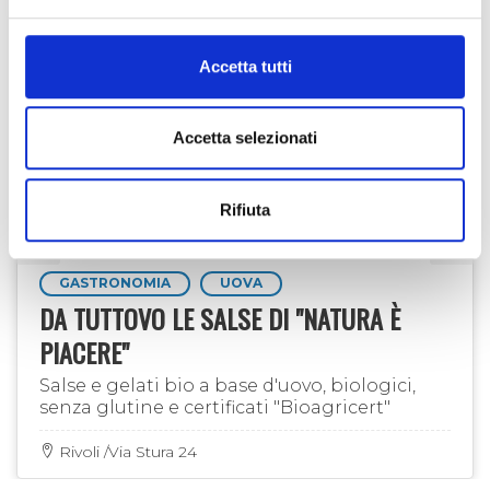
Accetta tutti
Accetta selezionati
LA GRAND ODYSSÉE A BONNEVAL SUR ARC
16:30 – 18:50: Bonneval sur Arc
17:00 – 18:50: La Bessannaise (Bessans)
Rifiuta
17:30 – 20:1o: Lanslevillard (Val Cenis)
18:00 – 21:30: Arrivo alla base polare del
GASTRONOMIA
UOVA
Moncenisio (non aperta al pubblico il sabato
DA TUTTOVO LE SALSE DI "NATURA È
sera)
PIACERE"
DOMENICA 18 GENNAIO 2026: VAL CENIS -
Salse e gelati bio a base d'uovo, biologici,
senza glutine e certificati "Bioagricert"
LAGO DEL MONCENISIO
Rivoli /Via Stura 24
Settima tappa (parte 2) di La Grande Odyssée
VVF e seconda tappa (parte 2) del Trophée