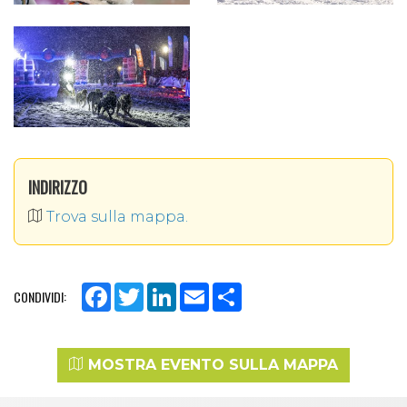
eccezionale con
65 musher internazionali e i
loro 600 cani di altissimo livello
che
percorreranno quasi
400 km e 12.000 m di
dislivell
o cumulativo, negli splendidi paesaggi
della regione dell'Alvernia-Rodano. .
Più di
50.000 spettatori
vivono ogni anno
un'esperienza unica, che dura 13 giorni (dal 10 al
22 gennaio) ed attraversa
20 località, città e
villaggi della Regione,
vestiti per l'occasione con
abiti festivi.
INDIRIZZO
Particolare attenzione è prestata alla cura degli
animali in gara: un team di esperti
Trova sulla mappa.
veterinari
monitora costantemente la salute dei
cani da slitta
, verificando che non riportino
lesioni, traumi articolari o siano oggetto di danni
fisici durante la sfida.
Facebook
Twitter
LinkedIn
Email
Share
CONDIVIDI:
Per maggiori informazioni potete contattare il
sito
Grandeodysseee.com
; di seguito
il
programma delle tappe più vicine alle nostre
MOSTRA EVENTO SULLA MAPPA
valli: