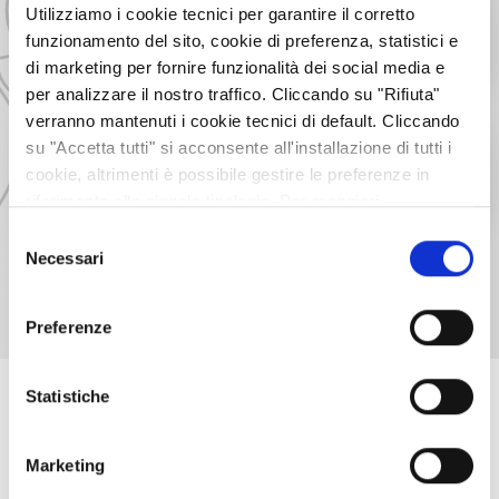
27
Distanza:
48 km – 1166 M D+ / 810 M D-
Utilizziamo i cookie tecnici per garantire il corretto
Cultura e Tradizione
2026
Rivoli
LUOGO DI PARTENZA: SITO NORDIQUE DE
funzionamento del sito, cookie di preferenza, statistici e
00:00
BESSANS / Col du Mont Cenis
di marketing per fornire funzionalità dei social media e
10:30 – 17:00: Villaggio VVF La Grande Odyssée sul
per analizzare il nostro traffico. Cliccando su "Rifiuta"
sito nordico di Bessans.
verranno mantenuti i cookie tecnici di default. Cliccando
CAMALEONTIKA 2026, LA STAGIONE
11
APR
13:00 – 14:30: L'Odyssée des Espoirs con il Crédit
TEATRALE DI ALMESE
su "Accetta tutti" si acconsente all'installazione di tutti i
2026
Mutuel
cookie, altrimenti è possibile gestire le preferenze in
Teatro
21:00
Almese
15:30 – 16:00: Partenza (3 partenze diverse)
riferimento alle singole tipologie. Per maggiori
informazioni consulta la nostra
Privacy policy
Selezione
Necessari
del
consenso
TUTTI GLI EVENTI
Preferenze
Statistiche
SCOPRI LE AZIENDE
Marketing