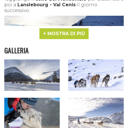
poi a
Lanslebourg - Val Cenis
il giorno
successivo.
MOSTRA DI PIÙ
GALLERIA
LA "GRANDE ODYSSÈE" AL LAGO DEL MONCENISIO.
La Grande Odyssée VVF è stata, fin dalla sua prima
edizione nel gennaio 2005,
l'evento annuale di
cani da slitta in Europa.
È la corsa a tappe più impegnativa in uno
scenario alpino unico al mondo, e anche
q
uest'anno si prevede un campo sportivo