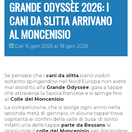
GRANDE ODYSSÈE 2026: I
CANI DA SLITTA ARRIVANO
AL MONCENISIO
Dal 16 gen 2026 al 18 gen 2026
Se pensate che i
cani da slitta
siano visibili
soltanto spingendovi nel
Nord Europa non avete
mai assistito alla
Grande Odyssée
, gara a tappe
che attraversa la Savoia francese e si spinge fino
al
Colle del Moncenisio
.
La competizione, che si svolge ogni anno nella
seconda metà di gennaio, in alcune tappe
trova
ospitalità ai confini della valle di Susa: di solito
infatti una delle tappe
parte da Bessans
le
raggiunge il
colle del Moncenisio
per discendere