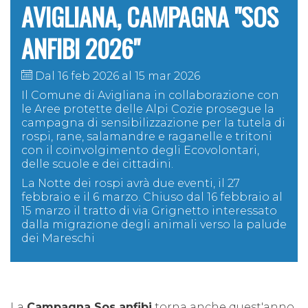
AVIGLIANA, CAMPAGNA "SOS
ANFIBI 2026"
Dal 16 feb 2026 al 15 mar 2026
Il Comune di Avigliana in collaborazione con
le Aree protette delle Alpi Cozie prosegue la
campagna di sensibilizzazione per la tutela di
rospi, rane, salamandre e raganelle e tritoni
con il coinvolgimento degli Ecovolontari,
delle scuole e dei cittadini.
La Notte dei rospi avrà due eventi, il 27
febbraio e il 6 marzo. Chiuso dal 16 febbraio al
15 marzo il tratto di via Grignetto interessato
dalla migrazione degli animali verso la palude
dei Mareschi
La
Campagna Sos anfibi
torna anche quest'anno