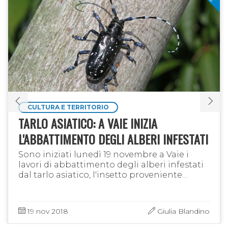
anfibi e negli ultimi anni sono state
riscontrate preoccupanti morie di rana
temporaria nei laghi alpini.
CULTURA E TERRITORIO
TARLO ASIATICO: A VAIE INIZIA
L'ABBATTIMENTO DEGLI ALBERI INFESTATI
Sono iniziati lunedì 19 novembre a Vaie i
lavori di abbattimento degli alberi infestati
dal tarlo asiatico, l'insetto proveniente
dall’Estremo Oriente che, seppur innocuo
per uomini e animali, …
19 nov 2018
Giulia Blandino