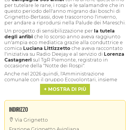
per tutelare le rane, i rospi e le salamandre che in
questo periodo dell'anno migrano dai boschi di
Grignetto-Bertassi, dove trascorrono l'inverno,
per andare a riprodursi nella Palude dei Mareschi.
Un progetto di sensibilizzazione per
la tutela
degli anfibi
che lo scorso anno aveva raggiunto
un'ampia eco mediatica grazie alla conduttrice e
comica
Luciana Littizzetto
che aveva raccontato
l'iniziativa su Radio Deejay e al servizio di
Lorenza
Castagneri
sul TgR Piemonte, registrato in
occasione della "Notte dei Rospi".
Anche nel 2026 quindi, l'Amministrazione
comunale con il gruppo Ecovolontari, insieme
all'Ente di gestione delle aree protette delle Alpi
MOSTRA DI PIÙ
Cozie, mette in campo le iniziative di
sensibilizzazione per la protezione di queste
specie, coinvolgendo adulti, studenti e famiglie,
INDIRIZZO
all'insegna della protezione ambientale nel
Parco Naturale dei Laghi di Avigliana. Purtroppo
Via Grignetto
infatti, nel tragitto verso le zone umide, molti
esemplari rischiano di perdere la vita
Frazione Grignetto Avigliana