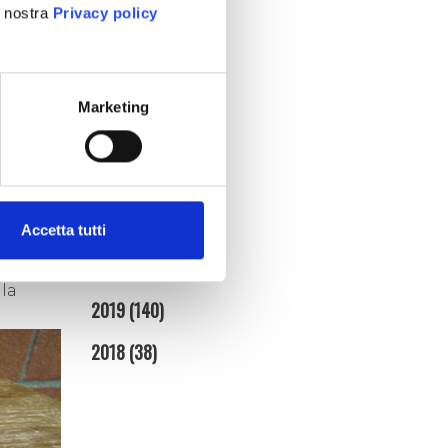
a nostra
Privacy policy
gennaio (5)
2025
(86)
2024
(95)
Marketing
 il fiore
a sera
2023
(134)
ssa
2022
(128)
la
2021
(154)
icello,
Accetta tutti
a
2020
(181)
lla
2019
(140)
2018
(38)