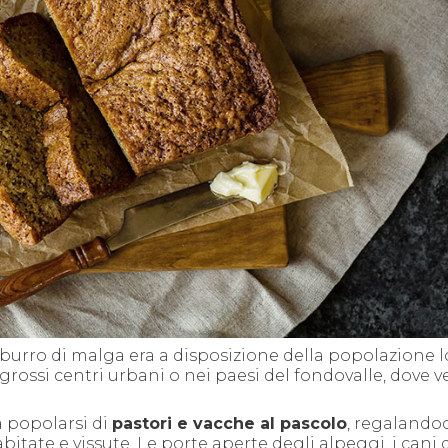
burro di malga era a disposizione della popolazione l
grossi centri urbani o nei paesi del fondovalle, dove v
a popolarsi di
pastori e vacche al pascolo
, regalandoc
itate e vissute. Le porte aperte degli alpeggi, i cani 