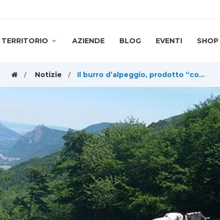
TERRITORIO
AZIENDE
BLOG
EVENTI
SHOP
Notizie
Il burro d’alpeggio, prodotto “come una volta” e ricco di sapori, profumi e virtù salutari