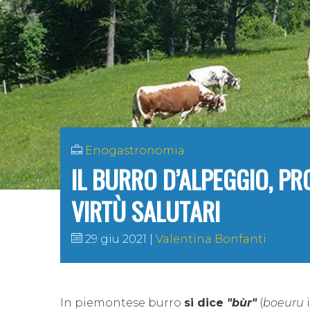
Enogastronomia
IL BURRO D’ALPEGGIO, PR
VIRTÙ SALUTARI
29 giu 2021
Valentina Bonfanti
In piemontese burro
si dice
"bùr"
(
boeuru