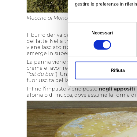
gestire le preferenze in rifer
Mucche al Moncenisio (Elio Pallard).
Selezione
Necessari
del
Il burro deriva dalla
lavorazione della pan
consenso
del latte. Nella tradizione dell’alpeggio la 
viene lasciato riposare in ampie vasche nel 
emerge in superficie, formando uno spesso s
La panna viene successivamente trasferita
crema e favorire il processo di burrificazione
Rifiuta
“
lait du bur”
). Una volta zangolato il burro 
fuoriuscita del latticello residuo.
Infine l'impasto viene posto
negli appositi
alpina o di mucca, dove assume la forma di