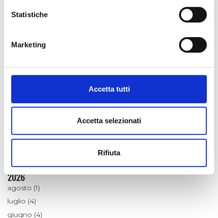
Enogastronomia
Statistiche
Escursioni e passeggiate
Fiori e Piante
Marketing
Laboratorio Alte Valli
Natale a km zero
Notizie dalle Aziende
Ricette
Accetta tutti
Scienza e Ambiente
Tradizioni
Accetta selezionati
Un po' di Storia
ARCHIVIO
Rifiuta
2026
agosto (1)
luglio (4)
giugno (4)