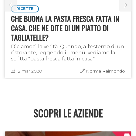
RICETTE
CHE BUONA LA PASTA FRESCA FATTA IN
CASA. CHE NE DITE DI UN PIATTO DI
TAGLIATELLE?
Diciamoci la verità. Quando, all'esterno di un
ristorante, leggendo il menù vediamo la
scritta "pasta fresca fatta in casa",
quell'esercizio acquista subito un punteggio
maggiore rispetto alle …
12 mar 2020
Norma Raimondo
SCOPRI LE AZIENDE