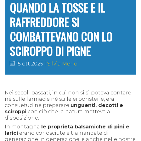
QUANDO LA TOSSE E IL
RAFFREDDORE SI
COMBATTEVANO CON LO
SCIROPPO DI PIGNE
15 ott 2025
Silvia Merlo
Nei secoli passati, in cui non si si poteva contare
nè sulle farmacie nè sulle erboristerie, era
consuetudine preparare
unguenti, decotti e
sciroppi
con ciò che la natura metteva a
disposizione.
In montagna
le proprietà balsamiche di pini e
larici
erano conosciute e tramandate di
generazione in generazione, e anche nelle nostre