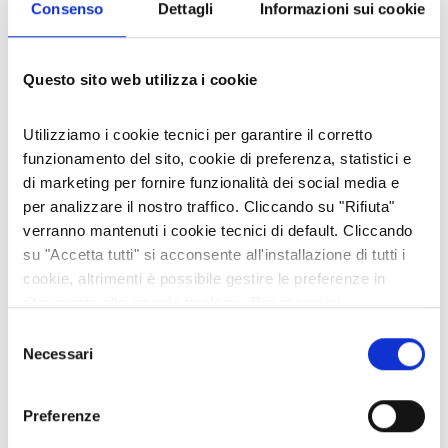
Consenso
Dettagli
Informazioni sui cookie
I MARRONS DEL MONCENISIO: UNA STORIA LUNGA OLTRE
DIECI SECOLI
Questo sito web utilizza i cookie
06 lug 2026
Utilizziamo i cookie tecnici per garantire il corretto
È DISPONIBILE LA "GUIDA FREE" 2026 DELLA VALLE DI SUSA
funzionamento del sito, cookie di preferenza, statistici e
02 lug 2026
di marketing per fornire funzionalità dei social media e
per analizzare il nostro traffico. Cliccando su "Rifiuta"
verranno mantenuti i cookie tecnici di default. Cliccando
CATEGORIE
su "Accetta tutti" si acconsente all'installazione di tutti i
cookie, altrimenti è possibile gestire le preferenze in
#ARCHIVIO FOTO DEL GIORNO
riferimento alle singole tipologie. Per maggiori
#ARCHIVIO NEWSLETTERS
informazioni consulta la nostra
Privacy policy
Selezione
Animali
Necessari
del
Appuntamenti
consenso
Cultura e Territorio
Preferenze
Economia e Imprese