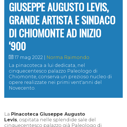
GIUSEPPE AUGUSTO LEVIS,
GRANDE ARTISTA E SINDACO
DI CHIOMONTE AD INIZIO
‘900
17 mag 2022
Norma Raimondo
La pinacoteca a lui dedicata,
nel
cinquecentesco palazzo Paleologo di
Chiomonte, conserva un prezioso nucleo di
opere realizzate nei primi vent'anni del
Novecento.
La
Pinacoteca Giuseppe Augusto
Levis
,
ospitata nelle splendide sale del
cinquecentesco palazzo già Paleologo di