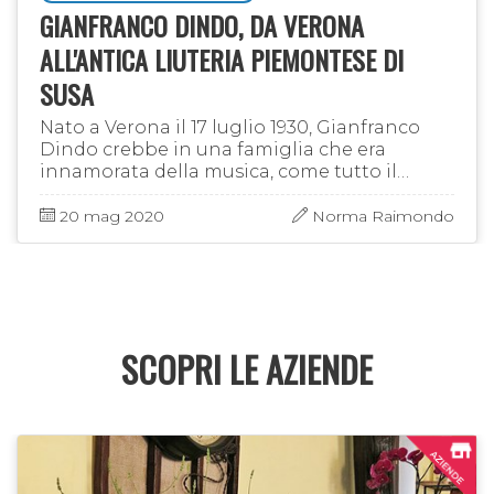
GIANFRANCO DINDO, DA VERONA
ALL'ANTICA LIUTERIA PIEMONTESE DI
SUSA
Nato a Verona il 17 luglio 1930, Gianfranco
Dindo crebbe in una famiglia che era
innamorata della musica, come tutto il
capoluogo veneto in cui risiedeva. In tenera
età venne iscritto ad un corso di …
20 mag 2020
Norma Raimondo
SCOPRI LE AZIENDE