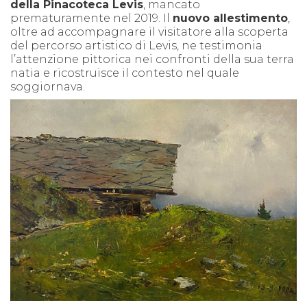
della Pinacoteca Levis
, mancato
prematuramente nel 2019. Il
nuovo allestimento
,
oltre ad accompagnare il visitatore alla scoperta
del percorso artistico di Levis, ne testimonia
l’attenzione pittorica nei confronti della sua terra
natia e ricostruisce il contesto nel quale
soggiornava.