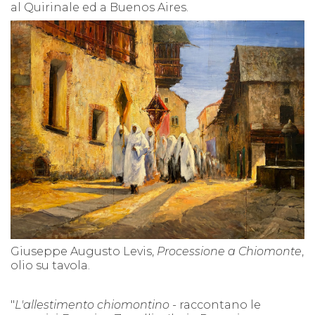
al Quirinale ed a Buenos Aires.
Giuseppe Augusto Levis,
Processione a Chiomonte
,
olio su tavola.
"
L
'allestimento chiomontino -
raccontano le