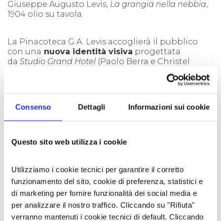
Giuseppe Augusto Levis,
La grangia nella nebbia
,
1904 olio su tavola.
La Pinacoteca G.A. Levis accoglierà il pubblico
con una
nuova identità visiva
progettata
da
Studio Grand Hotel
(Paolo Berra e Christel
Martinod), che ha disegnato il
carattere
tipografico “Chiomonte”
. Si tratta di una libera
interpretazione del carattere dipinto a mano (o
per meglio dire "ripassato") presente sulle targhe
Consenso
Dettagli
Informazioni sui cookie
toponomastiche del comune di Chiomonte.
Elemento chiave dell'identità visiva del museo,
costituisce così il collegamento al territorio e per
sua natura si inserisce con semplicità ed eleganza
Questo sito web utilizza i cookie
nella dimensione urbana e culturale
chiomontina.
Utilizziamo i cookie tecnici per garantire il corretto
funzionamento del sito, cookie di preferenza, statistici e
LEGGI ANCHE:
Pinacoteca Levis
di marketing per fornire funzionalità dei social media e
per analizzare il nostro traffico. Cliccando su "Rifiuta"
verranno mantenuti i cookie tecnici di default. Cliccando