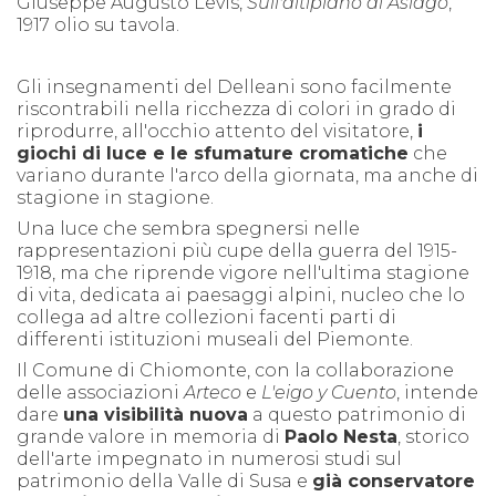
Giuseppe Augusto Levis,
Sull'altipiano di Asiago
,
1917 olio su tavola.
Gli insegnamenti del Delleani sono facilmente
riscontrabili nella ricchezza di colori in grado di
riprodurre, all'occhio attento del visitatore,
i
giochi di luce e le sfumature cromatiche
che
variano durante l'arco della giornata, ma anche di
stagione in stagione.
Una luce che sembra spegnersi nelle
rappresentazioni più cupe della guerra del 1915-
1918, ma che riprende vigore nell'ultima stagione
di vita, dedicata ai paesaggi alpini, nucleo che lo
collega ad altre collezioni facenti parti di
differenti istituzioni museali del Piemonte.
Il Comune di Chiomonte, con la collaborazione
delle associazioni
Arteco
e
L'eigo y Cuento
, intende
dare
una visibilità nuova
a questo patrimonio di
grande valore in memoria di
Paolo Nesta
, storico
dell'arte impegnato in numerosi studi sul
patrimonio della Valle di Susa e
già conservatore