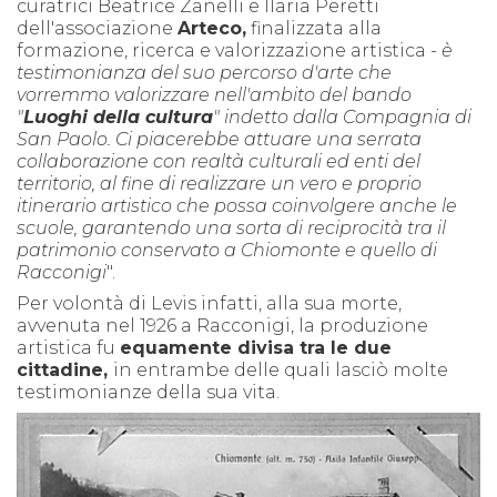
curatrici Beatrice Zanelli e Ilaria Peretti
dell'associazione
A
rteco,
finalizzata alla
formazione, ricerca e valorizzazione artistica -
è
t
e
stimonianza del suo percorso
d'arte che
vorremmo valorizzare nell'ambito del bando
"
Luoghi della cultura
" indetto dalla Compagnia di
San Paolo. Ci piacerebbe attuare una serrata
collaborazione con realtà culturali ed enti del
territorio, al fine di realizzare un vero e proprio
itinerario artistico che possa coinvolgere anche le
scuole, garantendo una sorta di reciprocità tra il
patrimonio conservato a Chiomonte e quello di
Racconigi
".
Per volontà di Levis infatti, alla sua morte,
avvenuta nel 1926 a Racconigi, la produzione
artistica fu
equamente divisa tra le due
cittadine,
in entrambe delle quali lasciò molte
testimonianze della sua vita.