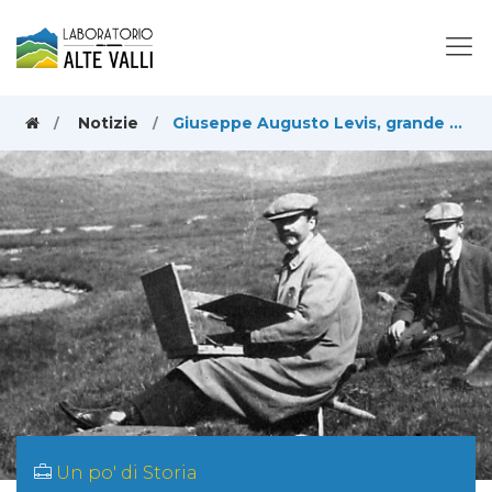
Notizie
Giuseppe Augusto Levis, grande artista e sindaco di Chiomonte ad inizio ‘900
Un po' di Storia