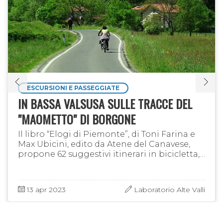
ESCURSIONI E PASSEGGIATE
IN BASSA VALSUSA SULLE TRACCE DEL
"MAOMETTO" DI BORGONE
Il libro “Elogi di Piemonte”, di Toni Farina e
Max Ubicini, edito da Atene del Canavese,
propone 62 suggestivi itinerari in bicicletta,
che si sviluppano su tutto il territorio
piemontese, tra …
13 apr 2023
Laboratorio Alte Valli