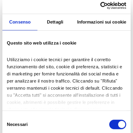
una pedalata responsabile, con occhio vigile nel
rispetto della normativa stradale e sguardo
curioso sulle bellezze paesaggistiche locali.
Consenso
Dettagli
Informazioni sui cookie
L'AUTORE
Questo sito web utilizza i cookie
Laboratorio Alte Valli
Utilizziamo i cookie tecnici per garantire il corretto
Facebook
Twitter
LinkedIn
Email
Share
CONDIVIDI:
funzionamento del sito, cookie di preferenza, statistici e
di marketing per fornire funzionalità dei social media e
per analizzare il nostro traffico. Cliccando su "Rifiuta"
verranno mantenuti i cookie tecnici di default. Cliccando
POST RECENTI
su "Accetta tutti" si acconsente all'installazione di tutti i
cookie, altrimenti è possibile gestire le preferenze in
SUL ROCCIAMELONE SI FESTEGGIA LA MADONNA DELLA
riferimento alle singole tipologie. Per maggiori
NEVE… CADUTA A ROMA IL 5 AGOSTO 358
informazioni consulta la nostra
Privacy policy
Selezione
04 ago 2026
Necessari
del
consenso