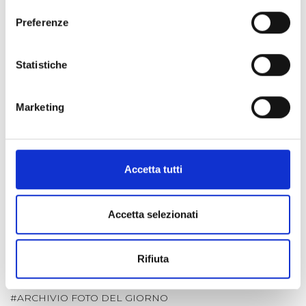
FARE IMPRESA NELLE TERRE ALTE: A SUSA CNA DISCUTE DI
TURISMO E CELEBRA LA FEDELTÀ ASSOCIATIVA
Preferenze
29 lug 2026
Statistiche
IL GELSO: INTRODOTTO PER L'ALIMENTAZIONE DEI BACHI DA
SETA È APPREZZATO PER LE SUE GUSTOSE MORE
20 lug 2026
Marketing
I MARRONS DEL MONCENISIO: UNA STORIA LUNGA OLTRE
DIECI SECOLI
06 lug 2026
Accetta tutti
È DISPONIBILE LA "GUIDA FREE" 2026 DELLA VALLE DI SUSA
02 lug 2026
Accetta selezionati
Rifiuta
CATEGORIE
#ARCHIVIO FOTO DEL GIORNO