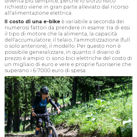
diventa più semplice, perchè lo sforzo fisico
richiesto viene in gran parte alleviato dal ricorso
all'alimentazione elettrica.
Il costo di una e-bike
è variabile a seconda dei
numerosi fattori da prendere in esame: tra di essi
il tipo di motore che la alimenta, la capacità
dell'accumulatore, il telaio, l'ammotizzazione (full
o solo anteriore), il modello. Per questo non è
possibile generalizzare, in quanto il divario di
prezzo è ampio: ci sono bici elettriche del costo di
un migliaio di euro e vere e proprie fuoriserie che
superano i 6-7000 euro di spesa.