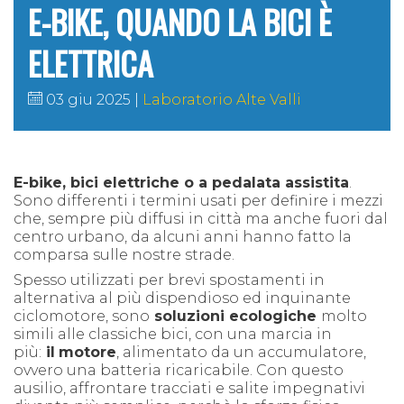
E-BIKE, QUANDO LA BICI È
ELETTRICA
03 giu 2025
Laboratorio Alte Valli
E-bike, bici elettriche o a pedalata assistita
.
Sono differenti i termini usati per definire i mezzi
che, sempre più diffusi in città ma anche fuori dal
centro urbano, da alcuni anni hanno fatto la
comparsa sulle nostre strade.
Spesso utilizzati per brevi spostamenti in
alternativa al più dispendioso ed inquinante
ciclomotore, sono
soluzioni ecologiche
molto
simili alle classiche bici, con una marcia in
più:
il
motore
, alimentato da un accumulatore,
ovvero una batteria ricaricabile. Con questo
ausilio, affrontare tracciati e salite impegnativi