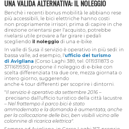
UNA VALIDA ALTERNATIVA: IL NOLEGGIO
B
enchè i recenti bonus mobilità le abbiano rese
più accessibili,
le
bici elettriche hanno costi
non
propriamente irrisori; prima di capire in che
direzione orientarsi
per l'acquisto
, potrebbe
rivelarsi utile
provare
a far girare i pedali
scegliendo
il noleggio
di una e-bike.
In valle di Susa il servizio è
operativo
in più sedi: in
bassa valle, ad esempio,
l'
ufficio del turismo
d
i
Avigliana
(
Corso Laghi 389, tel. 0119311873 o
3711619930)
propone il noleggio di e-bike con
sc
e
lta differenziata tra due ore, mezza giornata o
intero giorno, suggerendo
anc
he
4
tour
differenti
per scoprire i dintorni.
"
Il servizio è operativo da settembre 2016 –
precisano dall'ufficio turistico della città lacustre.
–
Nel frattempo il parco bici è stato
ammodernato
e
la domanda è
aumentata
, anche
per la collocazione delle bici,
ben
visibili vicino alle
colonnine di ri
c
arica elettrica
"
.