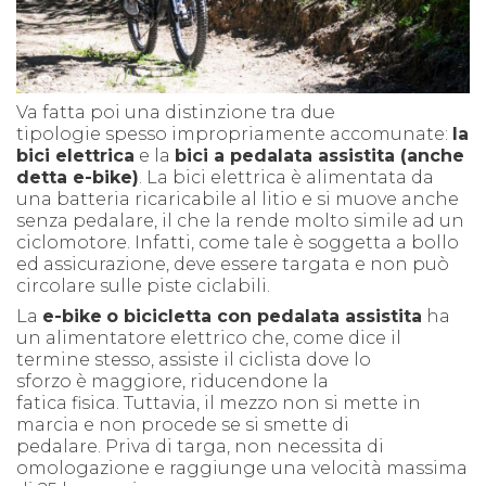
Va fatta poi una distinzione tra due
tipologie spesso impropriamente accomunate:
la
bici elettrica
e la
bici a pedalata assistita
(anche
detta e-bike)
. La bici elettrica è alimentata da
una batteria ricaricabile al litio e si muove anche
senza pedalare, il che la rende molto simile ad un
ciclomotore. Infatti, come tale è soggetta a bollo
ed assicurazione, deve essere targata e non può
circolare sulle piste ciclabili.
La
e-bike
o bicicletta con pedalata assistita
ha
un alimentatore elettrico che, come dice il
termine stesso, assiste il ciclista dove lo
sforzo è maggiore, riducendone la
fatica fisica. Tuttavia, il mezzo non si mette in
marcia e non procede se si smette di
pedalare. Priva di targa, non necessita di
omologazione e raggiunge una velocità massima