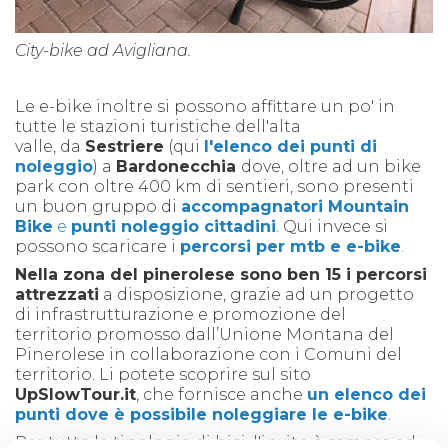
City-bike ad Avigliana.
Le e-bike inoltre si possono affittare un po' in
tutte le stazioni turistiche
dell'alta
valle,
da
Sestriere
(qui
l'elenco dei punti di
noleggio
) a
Bardonecchia
dove, oltre ad un
bike
park
con oltre 400 km di sentieri, sono presenti
un buon gruppo di
accompagnatori Mountain
Bike
e
punti noleggio cittadini
. Qui invece si
possono scaricare i
percorsi per mtb e e-bike
.
Nella zona del pinerolese sono ben 15 i percorsi
attrezzati
a disposizione, grazie ad un progetto
di infrastrutturazione e promozione del
territorio promosso dall’Unione Montana del
Pinerolese in collaborazione con i Comuni del
territorio. Li potete scoprire sul sito
UpSlowTour.it
, che fornisce anche
un elenco dei
punti dove è possibile noleggiare le e-bike
.
Per tutte le tipologie di bici, l'invito è sempre ad