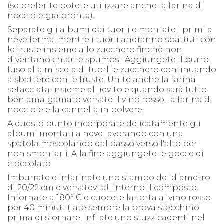
(se preferite potete utilizzare anche la farina di
nocciole già pronta).
Separate gli albumi dai tuorli e montate i primi a
neve ferma, mentre i tuorli andranno sbattuti con
le fruste insieme allo zucchero finchè non
diventano chiari e spumosi. Aggiungete il burro
fuso alla miscela di tuorli e zucchero continuando
a sbattere con le fruste. Unite anche la farina
setacciata insieme al lievito e quando sarà tutto
ben amalgamato versate il vino rosso, la farina di
nocciole e la cannella in polvere.
A questo punto incorporate delicatamente gli
albumi montati a neve lavorando con una
spatola mescolando dal basso verso l'alto per
non smontarli. Alla fine aggiungete le gocce di
cioccolato.
Imburrate e infarinate uno stampo del diametro
di 20/22 cm e versatevi all'interno il composto.
Infornate a 180° C e cuocete la torta al vino rosso
per 40 minuti (fate sempre la prova stecchino
prima di sfornare, infilate uno stuzzicadenti nel