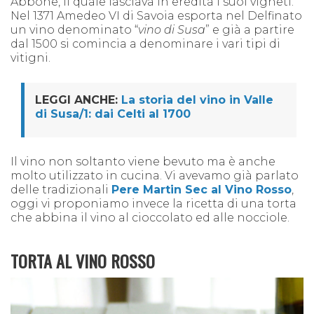
Abbone, il quale lasciava in eredità i suoi vigneti.
Nel 1371 Amedeo VI di Savoia esporta nel Delfinato
un vino denominato “
vino di Susa
” e già a partire
dal 1500 si comincia a denominare i vari tipi di
vitigni.
LEGGI ANCHE:
La storia del vino in Valle
di Susa/1: dai Celti al 1700
Il vino non soltanto viene bevuto ma è anche
molto utilizzato in cucina. Vi avevamo già parlato
delle tradizionali
Pere Martin Sec al Vino Rosso
,
oggi vi proponiamo invece la ricetta di una torta
che abbina il vino al cioccolato ed alle nocciole.
TORTA AL VINO ROSSO