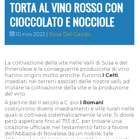
TORTA AL VINO ROSSO CON
CIOCCOLATO E NOCCIOLE
10 nov 2022
Rosa Del Gaudo
La coltivazione della vite nelle Valli di Susa e del
Pinerolese e la conseguente produzione di vino
hanno origini molto antiche. Furono
i Celti
,
insediati nei terreni assolati delle nostre valli, ad
iniziare la coltivazione della vite e la produzione
del vino.
A partire dal II secolo a.C. poi
i Romani
costruirono diversi insediamenti e ville rurali nelle
quali si coltivava sistematicamente la vite. Si dovrà
però aspettare fino al 793 d.C. per trovare una
citazione ufficiale, nel testamento fatto a favore
dell'Abbazia di Novalesa da un nobile, tale