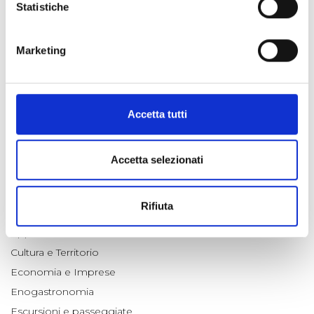
I MARRONS DEL MONCENISIO: UNA STORIA LUNGA OLTRE
Statistiche
DIECI SECOLI
06 lug 2026
Marketing
È DISPONIBILE LA "GUIDA FREE" 2026 DELLA VALLE DI SUSA
02 lug 2026
Accetta tutti
CATEGORIE
Accetta selezionati
#ARCHIVIO FOTO DEL GIORNO
#ARCHIVIO NEWSLETTERS
Rifiuta
Animali
Appuntamenti
Cultura e Territorio
Economia e Imprese
Enogastronomia
Escursioni e passeggiate