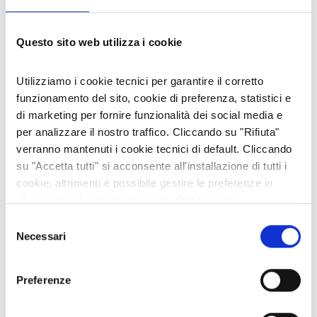
Facebook
Twitter
LinkedIn
Email
Share
CONDIVIDI:
Questo sito web utilizza i cookie
POST RECENTI
Utilizziamo i cookie tecnici per garantire il corretto
funzionamento del sito, cookie di preferenza, statistici e
di marketing per fornire funzionalità dei social media e
SUL ROCCIAMELONE SI FESTEGGIA LA MADONNA DELLA
per analizzare il nostro traffico. Cliccando su "Rifiuta"
NEVE… CADUTA A ROMA IL 5 AGOSTO 358
verranno mantenuti i cookie tecnici di default. Cliccando
04 ago 2026
su "Accetta tutti" si acconsente all'installazione di tutti i
cookie, altrimenti è possibile gestire le preferenze in
FARE IMPRESA NELLE TERRE ALTE: A SUSA CNA DISCUTE DI
riferimento alle singole tipologie. Per maggiori
TURISMO E CELEBRA LA FEDELTÀ ASSOCIATIVA
informazioni consulta la nostra
Privacy policy
29 lug 2026
Selezione
Necessari
del
IL GELSO: INTRODOTTO PER L'ALIMENTAZIONE DEI BACHI DA
consenso
SETA È APPREZZATO PER LE SUE GUSTOSE MORE
Preferenze
20 lug 2026