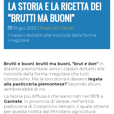
LA STORIA E LA RICETTA DEI
“BRUTTI MA BUONI”
10 giu 2020
Rosa Del Gaudo
I classici
dolcetti alla nocciola dalla forma
irregolare
Brutti e buoni
,
brutti ma buoni, "
brut e bon"
in
dialetto piemontese: sono i classici dolcetti alle
nocciole dalla forma irregolare che tutti
conosciamo.
Ma la loro storia è davvero
legata
alla pasticceria piemontese?
Secondo alcuni
sembrerebbe di no.
La teoria più diffusa è che siano nati nel 1878 a
Gavirate
, in provincia di Varese, nell'antica
pasticceria di Costantino Veniani, il quale ottiene
per questa ricetta dal Ministero agricoltura