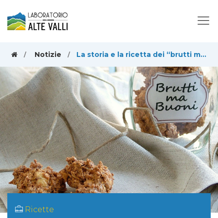
Notizie
La storia e la ricetta dei “brutti ma buoni”
Ricette