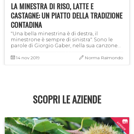
LA MINESTRA DI RISO, LATTE E
CASTAGNE: UN PIATTO DELLA TRADIZIONE
CONTADINA
"Una bella minestrina è di destra, il
minestrone è sempre di sinistra". Sono le
parole di Giorgio Gaber, nella sua canzone
"Destra-sinistra". Senza tirare in ballo lo
schieramento politico di …
14 nov 2019
Norma Raimondo
SCOPRI LE AZIENDE