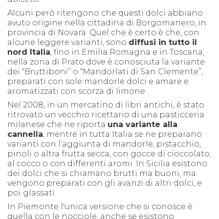
Alcuni però ritengono che questi dolci abbiano
avuto origine nella cittadina di Borgomanero, in
provincia di Novara. Quel che è certo è che, con
alcune leggere varianti, sono
diffusi in tutto il
nord Italia
, fino in Emilia Romagna e in Toscana,
nella zona di Prato dove è conosciuta la variante
dei “Bruttiboni” o “Mandorlati di San Clemente”,
preparati con sole mandorle dolci e amare e
aromatizzati con scorza di limone.
Nel 2008, in un mercatino di libri antichi, è stato
ritrovato un vecchio ricettario di una pasticceria
milanese che ne riporta
una variante alla
cannella
, mentre in tutta Italia se ne preparano
varianti con l’aggiunta di mandorle, pistacchio,
pinoli o altra frutta secca, con gocce di cioccolato,
al cocco o con differenti aromi.
In Sicilia esistono
dei
dolci
che si chiamano brutti ma buoni, ma
vengono preparati con gli avanzi di altri dolci, e
poi glassati.
In Piemonte l'unica versione che si conosce è
quella con le nocciole, anche se esistono