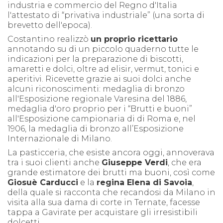
industria e commercio del Regno d'Italia
l'attestato di “privativa industriale” (una sorta di
brevetto dell'epoca).
Costantino realizzò
un proprio ricettario
annotando su di un piccolo quaderno tutte le
indicazioni per la preparazione di biscotti,
amaretti e dolci, oltre ad elisir, vermut, tonici e
aperitivi. Ricevette grazie ai suoi dolci anche
alcuni riconoscimenti: medaglia di bronzo
all'Esposizione regionale Varesina del 1886,
medaglia d'oro proprio per i “Brutti e buoni”
all'Esposizione campionaria di di Roma e, nel
1906, la medaglia di bronzo all’Esposizione
Internazionale di Milano.
La pasticceria, che esiste ancora oggi, annoverava
tra i suoi clienti anche
Giuseppe Verdi
, che era
grande estimatore dei brutti ma buoni, così come
Giosuè Carducci
e la
regina Elena di Savoia
,
della quale si racconta che recandosi da Milano in
visita alla sua dama di corte in Ternate, facesse
tappa a Gavirate per acquistare gli irresistibili
dolcetti.