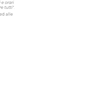
 e orari
e tutti"
.
ed alle