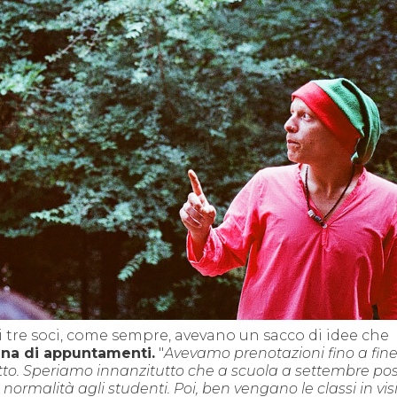
i tre soci, come sempre, avevano un sacco di idee che
na di appuntamenti.
"
Avevamo prenotazioni fino a fine
to. Speriamo innanzitutto che a scuola a settembre po
la normalità agli studenti. Poi, ben vengano le classi in vis