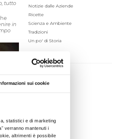
o, tutto
Notizie dalle Aziende
Ricette
che
Scienza e Ambiente
nire in
tempo
Tradizioni
Un po' di Storia
ARCHIVIO
2026
luglio (4)
Informazioni sui cookie
giugno (4)
maggio (4)
aprile (3)
marzo (7)
a, statistici e di marketing
febbraio (4)
ta" verranno mantenuti i
gennaio (5)
okie, altrimenti è possibile