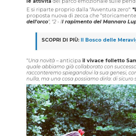
le attività
del parco emozionale sulle pendic
E si riparte proprio dalla "Avventura zero":
"
proposta nuova di zecca che "storicamente
dell'orco
", "
2 - I
l rapimento del Mannaro Lu
SCOPRI DI PIÙ:
Il Bosco delle Meravi
"
Una novità –
anticipa
il vivace folletto Sa
quale abbiamo già collaborato con successo. 
racconteremo spiegandovi la sua genesi, con
nulla, ma una cosa possiamo dirla: di sicuro 