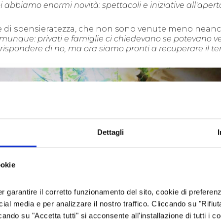
oi abbiamo enormi novità: spettacoli
e
iniziative all'apert
tà e di spensieratezza, che non sono venute meno nean
comunque: privati e famiglie ci chiedevano se potevano ve
rispondere di no, ma ora siamo pronti a recuperare il 
Dettagli
ookie
er garantire il corretto funzionamento del sito, cookie di preferenz
ocial media e per analizzare il nostro traffico. Cliccando su "Rifiu
cando su "Accetta tutti" si acconsente all'installazione di tutti i co