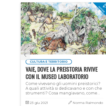
CULTURA E TERRITORIO
VAIE, DOVE LA PREISTORIA RIVIVE
CON IL MUSEO LABORATORIO
Come vivevano gli uomini preistorici?
A quali attività si dedicavano e con che
ndo
strumenti? Cosa mangiavano, come
cacciavano? Ci sono testimonianze del
loro passaggio in valle di Susa? Per
23 giu 2021
Norma Raimondo