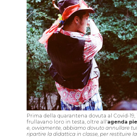
Prima della quarantena dovuta al Covid-19, 
frullavano loro in testa, oltre all'
agenda pie
e, ovviamente, abbiamo dovuto annullare tut
ripartire la didattica in classe, per restituire 