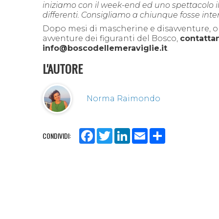
iniziamo con il week-end ed uno spettacolo il 
differenti. Consigliamo a chiunque fosse inte
Dopo mesi di mascherine e disavventure, o
avventure dei figura
nti del Bosco,
contatta
info@boscodellemeraviglie.it
.
L'AUTORE
Norma Raimondo
Facebook
Twitter
LinkedIn
Email
Share
CONDIVIDI: