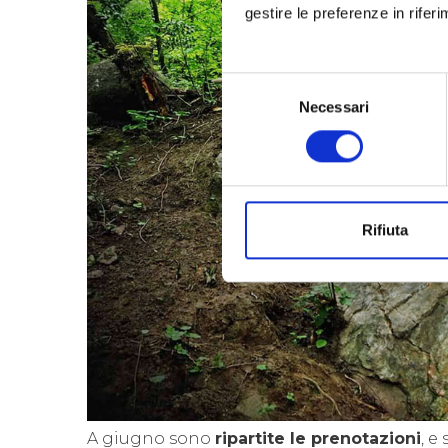
gestire le preferenze in rifer
Selezione
Necessari
del
consenso
Rifiuta
A giugno sono
ripartite le prenotazioni
, e