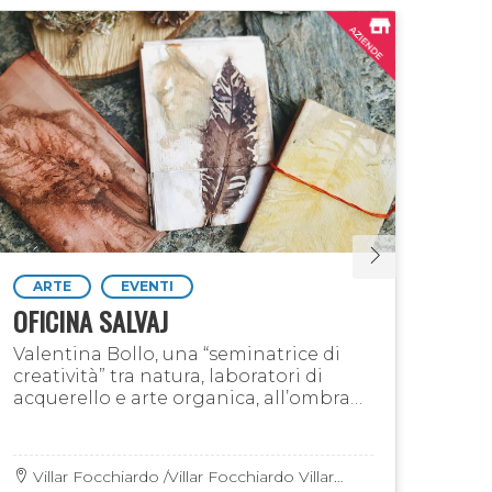
ARTE
EVENTI
AC
OFICINA SALVAJ
RIF
Valentina Bollo, una “seminatrice di
In b
creatività” tra natura, laboratori di
Clau
acquerello e arte organica, all’ombra
fior
del bosco
ausp
Villar Focchiardo /Villar Focchiardo Villar