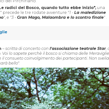
i del Pirchiriano.
Le radici del Bosco, quando tutto ebbe inizio",
una
" precede le tre rodate avventure
"1
-
La maledizione
po
"
, e
"3 -
Gran Mago, Malaombra e lo scontro finale
"
.
glie
m
– scritta di concerto con
l'associazione teatrale Star
,
Voi lo sapete perchè il bosco si chiama delle Meraviglie
 il consueto coinvolgimento dei partecipanti. Non svel
sarà bello
".