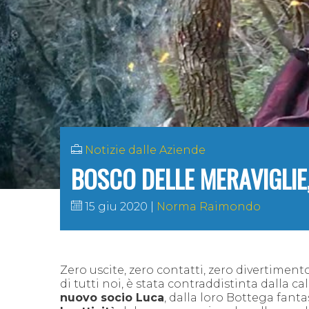
Notizie dalle Aziende
BOSCO DELLE MERAVIGLIE,
15 giu 2020
Norma Raimondo
Zero uscite, zero contatti, zero divertimen
di tutti noi, è stata contraddistinta dalla ca
nuovo socio Luca
, dalla loro Bottega fant