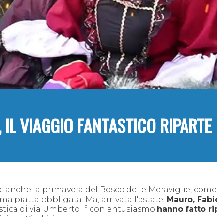
 IL VIAGGIO FANTASTICO RIPARTE
to: anche la primavera del Bosco delle Meraviglie, come
lma piatta obbligata. Ma, arrivata l'estate,
Mauro, Fabi
astica di via Umberto I° con entusiasmo
hanno fatto ri