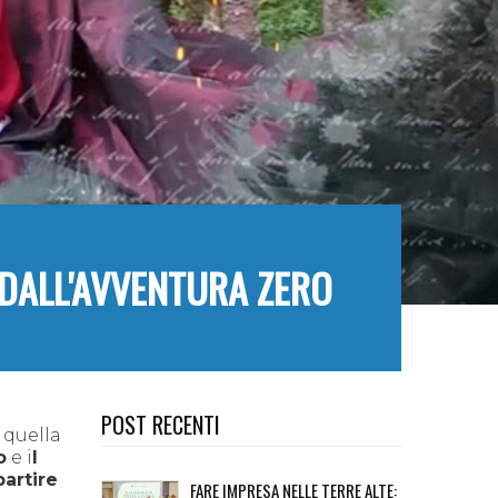
 DALL'AVVENTURA ZERO
POST RECENTI
 quella
o
e i
l
partire
FARE IMPRESA NELLE TERRE ALTE: