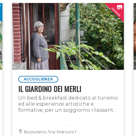
ACCOGLIENZA
IL GIARDINO DEI MERLI
Un bed & breakfast dedicato al turismo
ed alle esperienze artistiche e
formative, per un soggiorno rilassante
e creativo dedicato al riposo, alla
ricerca ed alla cura di sé
Bussoleno /Via Marconi 1