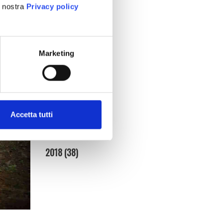
2025
(86)
a nostra
Privacy policy
2024
(95)
2023
(134)
Marketing
2022
(128)
2021
(154)
2020
(181)
Accetta tutti
2019
(140)
2018
(38)