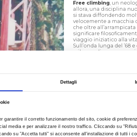
Free climbing
, un neol
allora, una disciplina nu
si stava diffondendo mol
velocemente a macchia d’
che oltre all’arrampicata
significare filosoficamen
viaggio iniziatico alla vita
Sull’onda lunga del ’68 e 
sviluppo di un nuovo spi
critico che coinvolse e
sconvolse anche il mon
chiuso dell’alpinismo
(anch’esso formato da
Dettagli
lavoratori, studenti,
intellettuali), salire a For
– diversamente da oggi 
un modo per sdoganarsi
ookie
rigido ambiente sociale
torinese, da tutte quelle
strutture accademiche u
er garantire il corretto funzionamento del sito, cookie di preferenz
polverose che ci avevano
ocial media e per analizzare il nostro traffico. Cliccando su "Rifiu
accompagnato per il pe
cando su "Accetta tutti" si acconsente all'installazione di tutti i co