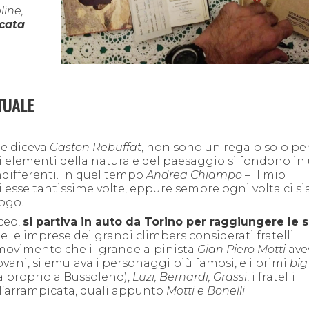
line,
icata
TUALE
me diceva
Gaston Rebuffat
, non sono un regalo solo per
li elementi della natura e del paesaggio si fondono in
ndifferenti. In quel tempo
Andrea Chiampo
– il mio
di esse tantissime volte, eppure sempre ogni volta ci s
uogo.
iceo,
si partiva in auto da Torino per raggiungere le 
ne le imprese dei grandi climbers considerati fratelli
 movimento che il grande alpinista
Gian Piero Motti
ave
iovani, si emulava i personaggi più famosi, e i primi
big
a proprio a Bussoleno),
Luzi, Bernardi, Grassi
, i fratelli
ll’arrampicata, quali appunto
Motti e Bonelli
.