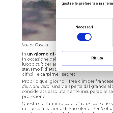
gestire le preferenze in rifer
Selezione
Necessari
del
consenso
Valter Fascio.
In
un giorno di giugno dei primi ’80
, i
big
Rifiuta
in occasione della visita di climbers di olt
luogo
cult
per antonomasia dell’arrampicata
stavamo lì dietro a loro, tenendo il naso all’
difficili e carpirne i segreti.
Proprio quel giorno il free climber frances
dei Nani Verdi
, una via aperta dal grande al
considerata assolutamente insuperabile sen
protezione.
Questa era l’arrampicata
alla francese
che s
minuscola frazione di Bussoleno. Per “colpa