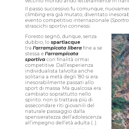
vecchio mondo andò letteralmente in fran
Il passo successivo fu comunque, nuovament
climbing
era già mutato, diventato inesora
evento competitivo internazionale (
Sportro
strascichi sportivi connessi.
Foresto segnò, dunque, senza
dubbio, lo
spartiacque
tra
l’arrampicata libera
fine a se
stessa e
l’arrampicata
sportiva
con finalità ormai
competitive. Dall’esperienza
individualista talvolta anche
solitaria a metà degli ’80 si era
inesorabilmente passati allo
sport di massa. Ma qualcosa era
cambiato soprattutto nello
spirito: non si trattava più di
assecondare riti giovanili del
naturale passaggio dalla
spensieratezza dell’adolescenza
all’impegno dell’età adulta (...).