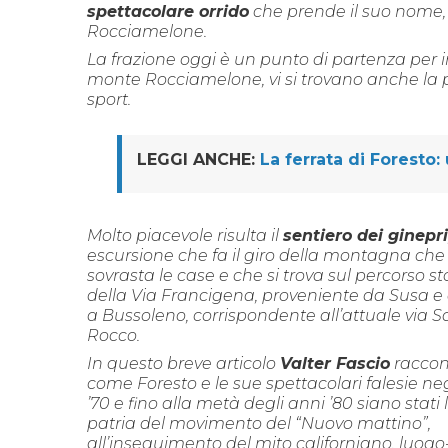
spettacolare orrido
che prende il suo nome, u
Rocciamelone.
La frazione oggi è un punto di partenza per 
monte Rocciamelone, vi si trovano anche la pal
sport.
LEGGI ANCHE:
La ferrata di Foresto
Molto piacevole risulta il
sentiero dei ginepri
escursione che fa il giro della montagna che
sovrasta le case e che si trova sul percorso st
della Via Francigena, proveniente da Susa e 
a Bussoleno, corrispondente all’attuale via S
Rocco.
In questo breve articolo
Valter Fascio
raccon
come Foresto e le sue spettacolari falesie ne
’70 e fino alla metà degli anni ’80 siano stati 
patria del movimento del “Nuovo mattino”,
all’inseguimento del mito californiano, luogo