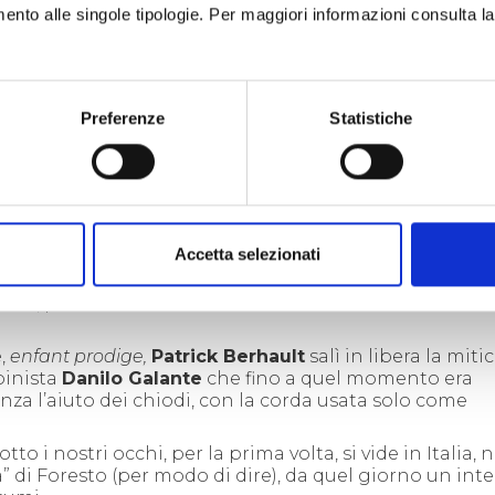
della nostra adolescenza
imento alle singole tipologie. Per maggiori informazioni consulta l
Preferenze
Statistiche
si trovarono tutti quanti ad arrampicare all’orrido di F
Accetta selezionati
re frontiera, e Foresto da quel momento,
tout court
, dive
 libera. Quel giorno d’estate noi ragazzi diciotto-ve
insù, per assistere alle evoluzioni acrobatiche sulle vie
e,
enfant prodige,
Patrick Berhault
salì in libera la miti
pinista
Danilo Galante
che fino a quel momento era
za l’aiuto dei chiodi, con la corda usata solo come
otto i nostri occhi, per la prima volta, si vide in Italia, n
” di Foresto (per modo di dire), da quel giorno un int