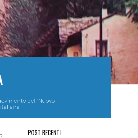
A
l movimento del “Nuovo
italiana.
POST RECENTI
o