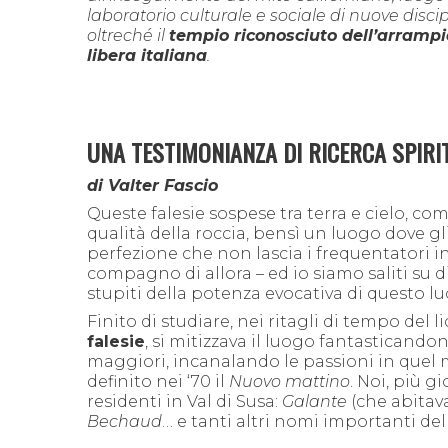
laboratorio culturale e sociale di nuove discip
oltreché il
tempio riconosciuto dell’arramp
libera italiana
.
UNA TESTIMONIANZA DI RICERCA SPIRI
di Valter Fascio
Queste falesie sospese tra terra e cielo, co
qualità della roccia, bensì un luogo dove g
perfezione che non lascia i frequentatori i
compagno di allora – ed io siamo saliti su 
stupiti della potenza evocativa di questo l
Finito di studiare, nei ritagli di tempo del l
falesie
, si mitizzava il luogo fantasticando
maggiori, incanalando le passioni in quel
definito nei ‘70 il
Nuovo mattino
. Noi, più g
residenti in Val di Susa:
Galante
(che abitav
Bechaud
… e tanti altri nomi importanti de