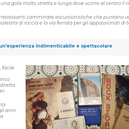
na gola molto stretta e lunga dove scorre al centro il r
interessanti camminate escursionistiche che puntano ver
estra di roccia e la via ferrata per gli appassionati di t
: un'esperienza indimenticabile e spettacolare
, facile
orico
diretta
an
ta
gli anni
la
-