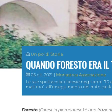
Un po' di Storia
QUANDO FORESTO ERA IL 
06 ott 2021
Monastica Associazione
Le sue spettacolari falesie negli anni ’70
mattino”, all’inseguimento del mito calif
Foresto
(
Forest
in piemontese) è una frazion