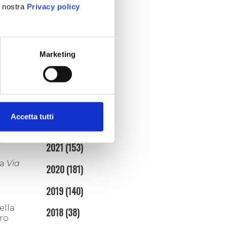
.
aprile (3)
a nostra
Privacy policy
marzo (7)
febbraio (4)
gennaio (5)
Marketing
2025
(86)
2024
(95)
2023
(134)
oresto
Accetta tutti
nne il
2022
(128)
ntenni
 più
2021
(153)
ca
Via
2020
(181)
2019
(140)
ella
2018
(38)
ero