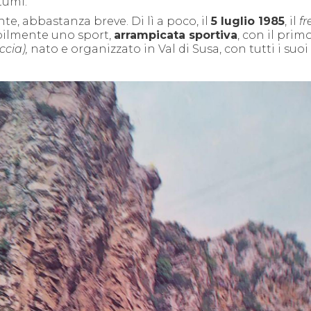
tumi.
e, abbastanza breve. Di lì a poco, il
5 luglio 1985
, il
fr
bilmente uno sport,
arrampicata sportiva
, con il prim
ccia
)
,
nato e organizzato in Val di Susa, con tutti i suoi