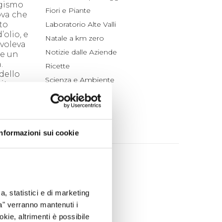
ogismo
Fiori e Piante
ova che
to
Laboratorio Alte Valli
olio, e
Natale a km zero
 voleva
Notizie dalle Aziende
te un
.
Ricette
dello
Scienza e Ambiente
rito
Tradizioni
do
Un po' di Storia
ARCHIVIO
Informazioni sui cookie
esto era
– anche
2026
 dal
agosto (1)
luglio (4)
n po’
a, statistici e di marketing
giugno (4)
ta" verranno mantenuti i
maggio (4)
riodo
okie, altrimenti è possibile