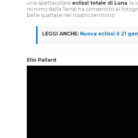
una spettacolare
eclissi totale di Luna
; la
minimo dalla Terra) ha consentito ai fotogr
belle scattate nel nostro territorio.
LEGGI ANCHE:
Nuova eclissi il 21 ge
Elio Pallard