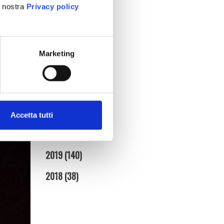
a nostra
Privacy policy
gennaio (5)
2025
(86)
2024
(95)
Marketing
2023
(134)
2022
(128)
2021
(154)
Accetta tutti
2020
(181)
2019
(140)
2018
(38)