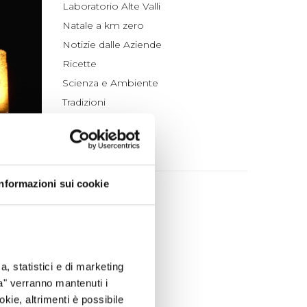
Laboratorio Alte Valli
Natale a km zero
Notizie dalle Aziende
Ricette
Scienza e Ambiente
Tradizioni
Un po' di Storia
ARCHIVIO
Informazioni sui cookie
2026
luglio (4)
giugno (4)
maggio (4)
aprile (3)
a, statistici e di marketing
marzo (7)
ta" verranno mantenuti i
okie, altrimenti è possibile
febbraio (4)