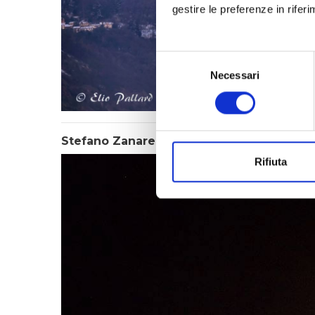
gestire le preferenze in rifer
Selezione
Necessari
del
consenso
Stefano Zanarello
Rifiuta