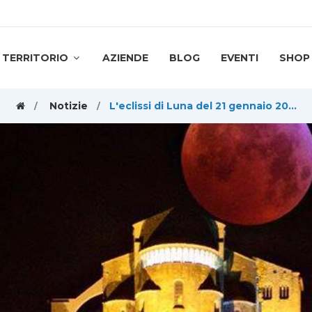
TERRITORIO
AZIENDE
BLOG
EVENTI
SHOP
Notizie
L'eclissi di Luna del 21 gennaio 2019, vista dalla Valle di Susa in una serie di foto veramente spettacolari