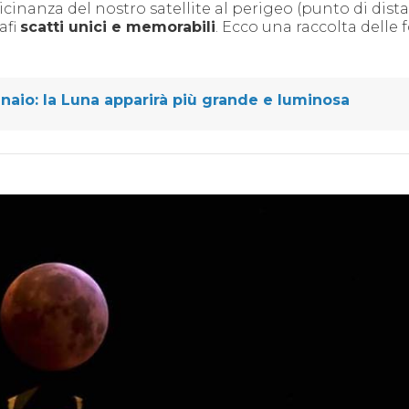
 vicinanza del nostro satellite al perigeo (punto di dist
afi
scatti unici e memorabili
. Ecco una raccolta delle 
nnaio: la Luna apparirà più grande e luminosa