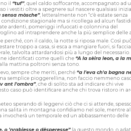
no il
“tuf”
, quel caldo soffocante, accompagnato ad 
o i vestiti oltre a spegnere
sul nascere
qualsiasi inizi
tà sensa mòsche”
, letteralmente non “c'è estate senza
condizione stagionale ma si ricollega ad alcun fastid
rnate ardenti, pomeriggi infuocati e colonnina del
lino ad intraprendere anche la più semplice delle at
e perché, con il caldo, la notte si riposa male. Così pu
restare troppo a casa,
si esca a
mangiare fuori,
si facc
le, talvolta attardandosi più a lungo del necessario. 
iene identificati come quelli che
“A la sèira leon, a la 
a, alla mattina poltroni senza tono.
lievo, sempre che meriti, perché
“a
l'eva ch'a bagna ne
una semplice pioggerellina, no
n
faccio nem
m
eno caso
iv ant l'ombra”
,
che di solito sta ad indicare chi vive
sto caso può identificare
anche
chi trova ristoro in a
eteo
sperando di leggervi ciò che ci si attende, spesso
una salita in montagna confidiamo nel sole, mentre al
a invoc
herà u
n temporale ed un abbassamento delle
, o 'nrabiesse o dësperesse”
(a
questo mondo, o adatt