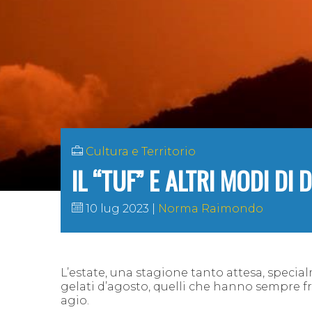
Cultura e Territorio
IL “TUF” E ALTRI MODI DI 
10 lug 2023
Norma Raimondo
L’estate, una stagione tanto attesa, specia
gelati d’agosto,
quelli che hanno sempre f
agio.