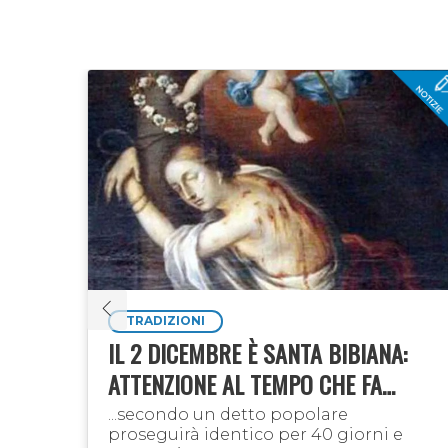
TRADIZIONI
 DI
IL 2 DICEMBRE È SANTA BIBIANA:
LI
ATTENZIONE AL TEMPO CHE FA…
...secondo un detto popolare
proseguirà identico per 40 giorni e
cose