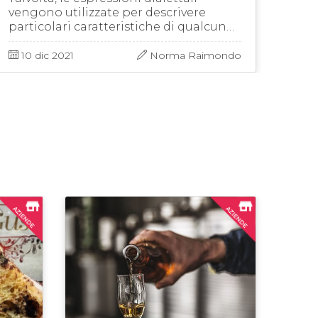
vengono utilizzate per descrivere
alpi
particolari caratteristiche di qualcuno,
2006
divenendo nel tempo una sorta di
prot
identificativo del personaggio stesso. È
aver
10 dic 2021
Norma Raimondo
13
il caso del …
come