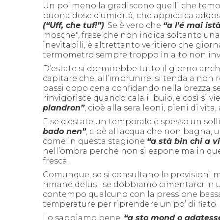
Un po’ meno
la gradiscono
quelli che temo
buona dose d’umidità, che appiccica addoss
(“Uf
f
,
che tuf!”)
.
Se è vero che
“a l'é mai is
mosche", frase che non indica soltanto una 
inevitabili, è altrettanto veritiero che gio
termometro sempre troppo in alto non invog
D’estate si dormirebbe tu
t
to il giorno anch
capitare che, all’imbrunire, si tenda a non 
passi
dopo cena confidando nella brezza sera
rinvigorisce quando cala il buio, e così si v
plandron”
, cioè alla sera leoni, pieni di vit
E se d’estate un temporale è spesso un sol
bado nen”
,
cioè all’acqua che non bagna, 
come in questa stagione
“
a
stà bin chi a v
nell’ombra perché non si espone ma in que
fresca.
Comunque, se si
consultano
le previsioni
m
rimane delusi: se dobbiamo cimentarci in 
contempo qualcuno con la pressione bass
temperature per riprendere un po’ di fiato.
Lo sappiamo bene:
“
a
sto mond o adatesse