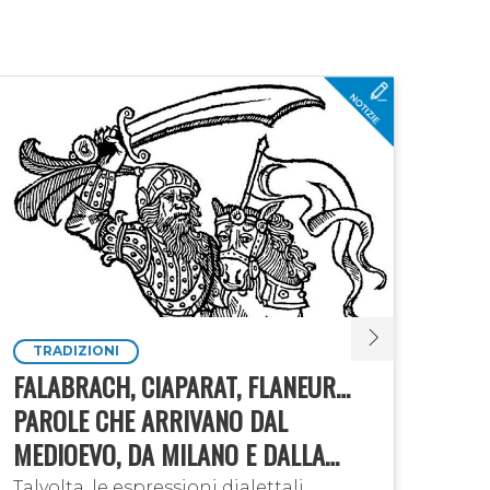
TRADIZIONI
NO
FALABRACH, CIAPARAT, FLANEUR…
EMS
PAROLE CHE ARRIVANO DAL
PRO
MEDIOEVO, DA MILANO E DALLA
MIS
FRANCIA
ME
Talvolta, le espressioni dialettali
Ems 