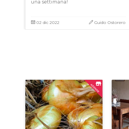
una settimana!
 non
alità
berto
02 dic 2022
Guido Ostorero