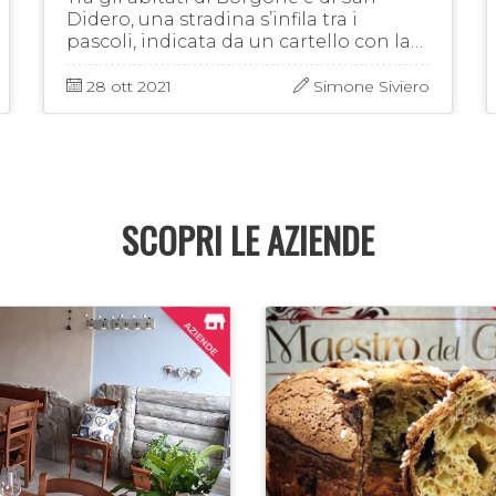
Didero, una stradina s’infila tra i
pascoli, indicata da un cartello con la
scritta “Maomet”. La stradina si fa
presto sentiero, e s’addentra nel
28 ott 2021
Simone Siviero
bosco, …
SCOPRI LE AZIENDE