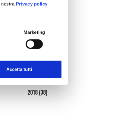
2025
(86)
a nostra
Privacy policy
2024
(95)
2023
(134)
Marketing
2022
(128)
2021
(154)
2020
(181)
Accetta tutti
2019
(140)
2018
(38)