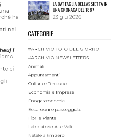
LA BATTAGLIA DELL'ASSIETTA IN
i
UNA CRONACA DEL 1887
 una
erché ha
23 giu 2026
ati nel
CATEGORIE
#ARCHIVIO FOTO DEL GIORNO
heuj i
piamo
#ARCHIVIO NEWSLETTERS
Animali
nto di
Appuntamenti
gli
Cultura e Territorio
Economia e Imprese
Enogastronomia
Escursioni e passeggiate
Fiori e Piante
Laboratorio Alte Valli
Natale a km zero