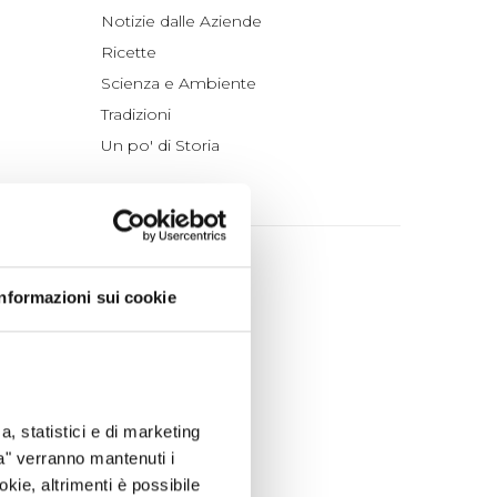
Notizie dalle Aziende
Ricette
Scienza e Ambiente
Tradizioni
Un po' di Storia
ARCHIVIO
2026
luglio (4)
Informazioni sui cookie
giugno (4)
maggio (4)
aprile (3)
marzo (7)
a, statistici e di marketing
febbraio (4)
ta" verranno mantenuti i
gennaio (5)
okie, altrimenti è possibile