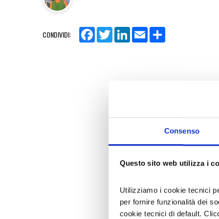
Facebook
Twitter
LinkedIn
Email
Share
CONDIVIDI:
Consenso
Questo sito web utilizza i c
Utilizziamo i cookie tecnici p
per fornire funzionalità dei s
cookie tecnici di default. Clic