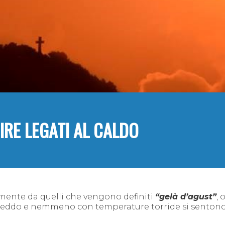
DIRE LEGATI AL CALDO
lmente da quelli che vengono definiti
“gelà d’agust”
, 
reddo e nemmeno con temperature torride si sentono