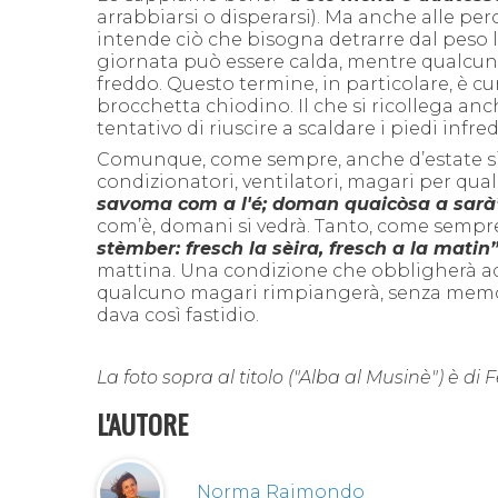
a
rrabbiarsi o
disperarsi
)
.
Ma anche alle perc
intende ciò che bisogna detrarre dal peso l
giornata può essere calda, mentre qualcun
freddo. Questo termine, in particolare, è c
brocchetta chiodino. Il che si ricollega anc
tentativo di riuscire a scaldare i piedi infred
Comunque, come sempre, anche d’estate si p
condizionatori, ventilatori, magari per q
savoma com a l'é; doman quaicòsa a sarà
com’è, domani si vedrà.
Tanto, come sempr
stèmber: fresch la sèira, fresc
h
a la matin
mattina.
Una condizione
che obbligherà ad
qualcuno magari rimpiange
rà
, senza mem
dava così fastidio.
La foto sopra al titolo ("Alba al Musinè") è di 
L'AUTORE
Norma Raimondo