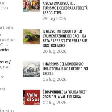
A SUSA CNA DISCUTE DI
una
TURISMO E CELEBRA LA FEDELTÀ
ativa
ASSOCIATIVA
i
29 lug 2026
tività.
IL GELSO: INTRODOTTO PER
ò
L'ALIMENTAZIONE DEI BACHI DA
iano due
SETA È APPREZZATO PER LE SUE
Ci si
GUSTOSE MORE
matin
20 lug 2026
n a-j
I MARRONS DEL MONCENISIO:
, mai
UNA STORIA LUNGA OLTRE DIECI
SECOLI
rea
06 lug 2026
 si
È DISPONIBILE LA "GUIDA FREE"
2026 DELLA VALLE DI SUSA
02 lug 2026
arsi, o