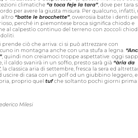
ezioni climatiche
“a toca feje la tara”
, dove per tara s
ordo per avere la giusta misura. Per qualcuno, infatti,
 altro
“batte le brocchette”
, ovverosia batte i denti p
urioso, perché in piemontese broca significa chiodo e
he al calpestìo continuo del terreno con zoccoli chiod
doliti.
rende ciò che arriva: ci si può attrezzare con
ualcuno in montagna anche con una stufa a legna.
“
Anc
”
,
quindi
non creiamoci troppe aspettative: oggi sap
e,
il caldo svanirà in un soffio
, presto sarà già
“
à
ria da
”
,
la classica aria di settembre, f
resca
la sera ed altretta
 uscire di casa con un golf od un giubbino leggero,
e
oria,
proprio
quel
tuf
che
soltanto
pochi giorni prima 
Federico Milesi