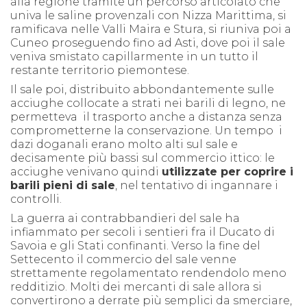
alla regione tramite un percorso articolato che
univa le saline provenzali con Nizza Marittima, si
ramificava nelle Valli Maira e Stura, si riuniva poi a
Cuneo proseguendo fino ad Asti, dove poi il sale
veniva smistato capillarmente in un tutto il
restante territorio piemontese.
Il sale poi, distribuito abbondantemente sulle
acciughe collocate a strati nei barili di legno, ne
permetteva il trasporto anche a distanza senza
comprometterne la conservazione. Un tempo i
dazi doganali erano molto alti sul sale e
decisamente più bassi sul commercio ittico: le
acciughe venivano quindi
utilizzate per coprire i
barili pieni di sale
, nel tentativo di ingannare i
controlli.
La guerra ai contrabbandieri del sale ha
infiammato per secoli i sentieri fra il Ducato di
Savoia e gli Stati confinanti. Verso la fine del
Settecento il commercio del sale venne
strettamente regolamentato rendendolo meno
redditizio. Molti dei mercanti di sale allora si
convertirono a derrate più semplici da smerciare,