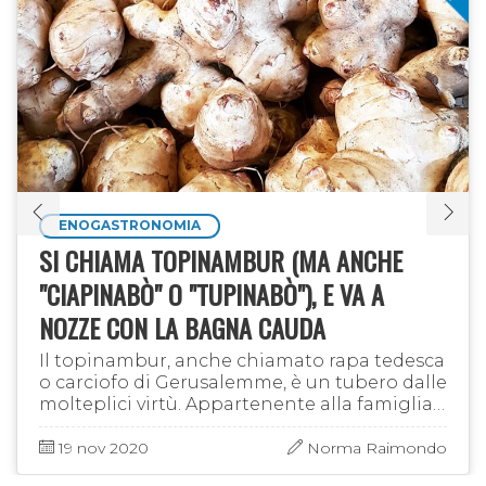
ENOGASTRONOMIA
SI CHIAMA TOPINAMBUR (MA ANCHE
"CIAPINABÒ" O "TUPINABÒ"), E VA A
NOZZE CON LA BAGNA CAUDA
Il topinambur, anche chiamato rapa tedesca
o carciofo di Gerusalemme, è un tubero dalle
molteplici virtù. Appartenente alla famiglia
delle Asteraceae, ed ha il nome scientifico di
Heliantus tuberosus. …
19 nov 2020
Norma Raimondo