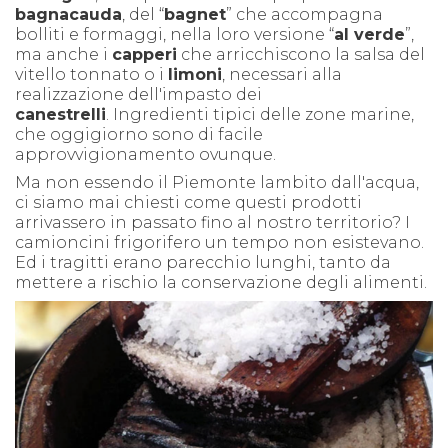
bagnacauda
, del “
bagnet
” che accompagna
bolliti e formaggi, nella loro versione “
al verde
”,
ma anche i
capperi
che arricchiscono la salsa del
vitello tonnato o i
limoni
, necessari alla
realizzazione dell'impasto dei
canestrelli
. Ingredienti tipici delle zone marine,
che oggigiorno sono di facile
approvvigionamento ovunque.
Ma non essendo il Piemonte lambito dall'acqua,
ci siamo mai chiesti come questi prodotti
arrivassero in passato fino al nostro territorio? I
camioncini frigorifero un tempo non esistevano.
Ed i tragitti erano parecchio lunghi, tanto da
mettere a rischio la conservazione degli alimenti.