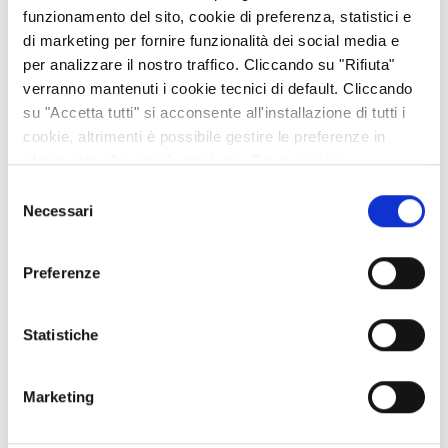
funzionamento del sito, cookie di preferenza, statistici e
FARE IMPRESA NELLE TERRE ALTE: A SUSA CNA DISCUTE DI
di marketing per fornire funzionalità dei social media e
TURISMO E CELEBRA LA FEDELTÀ ASSOCIATIVA
per analizzare il nostro traffico. Cliccando su "Rifiuta"
29 lug 2026
verranno mantenuti i cookie tecnici di default. Cliccando
su "Accetta tutti" si acconsente all'installazione di tutti i
IL GELSO: INTRODOTTO PER L'ALIMENTAZIONE DEI BACHI DA
cookie, altrimenti è possibile gestire le preferenze in
SETA È APPREZZATO PER LE SUE GUSTOSE MORE
riferimento alle singole tipologie. Per maggiori
20 lug 2026
informazioni consulta la nostra
Privacy policy
Selezione
Necessari
del
I MARRONS DEL MONCENISIO: UNA STORIA LUNGA OLTRE
consenso
DIECI SECOLI
06 lug 2026
Preferenze
È DISPONIBILE LA "GUIDA FREE" 2026 DELLA VALLE DI SUSA
Statistiche
02 lug 2026
Marketing
CATEGORIE