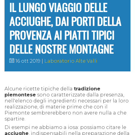
IL LUNGO VIAGGIO DELLE
ACCIUGHE, DAI PORTI DELLA
PROVENZA AI PIATTI TIPICI
DELLE NOSTRE MONTAGNE
16 ott 2019
Laboratorio Alte Valli
Alcune ricette tipiche della
tradizione
piemontese
sono caratterizzate dalla presenza,
nell'elenco degli ingredienti necessari per la loro
realizzazione, di materie prime che con il
Piemonte sembrerebbero non avere nulla a che
spartire.
Di esempi ne abbiamo a iosa: possiamo citare le
acciughe
, indispensabili nella preparazione della