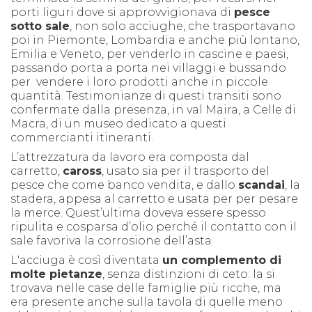
porti liguri dove si approvvigionava di
pesce
sotto sale
, non solo acciughe, che trasportavano
poi in Piemonte, Lombardia e anche più lontano,
Emilia e Veneto, per venderlo in cascine e paesi,
passando porta a porta nei villaggi e bussando
per vendere i loro prodotti anche in piccole
quantità. Testimonianze di questi transiti sono
confermate dalla presenza, in val Maira, a Celle di
Macra, di un museo dedicato a questi
commercianti itineranti.
L’attrezzatura da lavoro era composta dal
carretto,
caross
, usato sia per il trasporto del
pesce che come banco vendita, e dallo
scandai
, la
stadera, appesa al carretto e usata per per pesare
la merce. Quest’ultima doveva essere spesso
ripulita e cosparsa d’olio perché il contatto con il
sale favoriva la corrosione dell’asta.
L'acciuga è così diventata
un complemento di
molte pietanze
, senza distinzioni di ceto: la si
trovava nelle case delle famiglie più ricche, ma
era presente anche sulla tavola di quelle meno