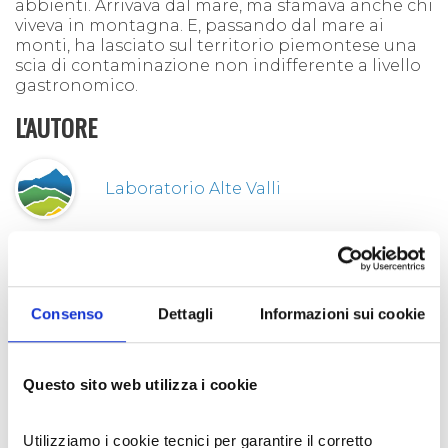
abbienti. Arrivava dal mare, ma sfamava anche chi
viveva in montagna. E, passando dal mare ai
monti, ha lasciato sul territorio piemontese una
scia di contaminazione non indifferente a livello
gastronomico.
L'AUTORE
Laboratorio Alte Valli
Facebook
Twitter
LinkedIn
Email
Share
CONDIVIDI:
Consenso
Dettagli
Informazioni sui cookie
POST RECENTI
Questo sito web utilizza i cookie
SUL ROCCIAMELONE SI FESTEGGIA LA MADONNA DELLA
NEVE… CADUTA A ROMA IL 5 AGOSTO 358
04 ago 2026
Utilizziamo i cookie tecnici per garantire il corretto