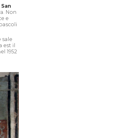
i San
ra. Non
ce e
pascoli
 sale
 est il
nel 1952