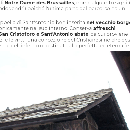
di
Notre Dame des Brussailles
, nome alquanto signifi
rododendri) poiché l'ultima parte del percorso ha un
 cappella di Sant'Antonio ben inserita
nel vecchio borg
monicamente nel suo interno. Conserva
affreschi
San Cristoforo e Sant'Antonio abate
, da cui proviene 
vizi e le virtù: una concezione del Cristianesimo che de
e dell'inferno o destinata alla perfetta ed eterna fel