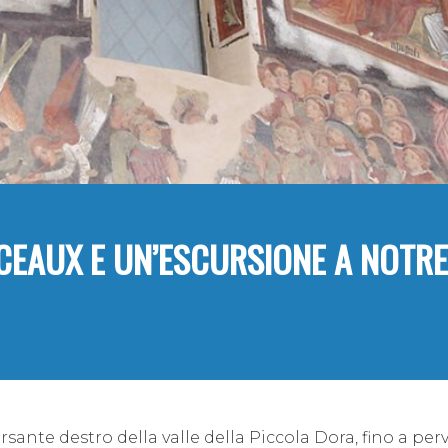
NCEAUX E UN’ESCURSIONE A NOTR
rsante destro della valle della Piccola Dora, fino a per