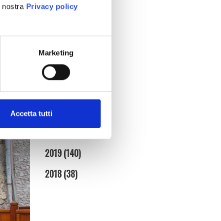
a nostra
Privacy policy
gennaio (5)
2025
(86)
2024
(95)
Marketing
2023
(134)
di una
ti alla
2022
(128)
ticello
2021
(154)
Accetta tutti
2020
(181)
2019
(140)
2018
(38)