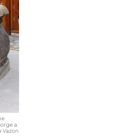
ne
 sorge a
 e Vazon