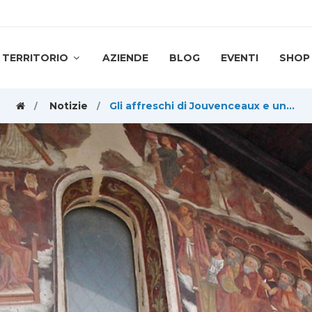
TERRITORIO
AZIENDE
BLOG
EVENTI
SHOP
Notizie
Gli affreschi di Jouvenceaux e un’escursione a Notre Dame des Broussailles