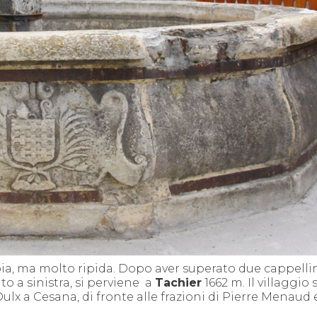
ia, ma molto ripida. Dopo aver superato due cappelli
to a sinistra, si perviene
a
Tachier
1662 m. Il villaggio
Oulx a Cesana, di fronte alle frazioni di Pierre Menaud