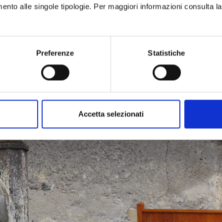
Sant'Antonio.
imento alle singole tipologie. Per maggiori informazioni consulta l
Preferenze
Statistiche
lla strada lastricata che conduce a Tachier,
nei pressi 
 incisi sulla pietra. Si segue la strada che passa davan
bitato con baite ben ristrutturate e si attraversa un pon
Accetta selezionati