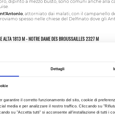
oforo, dipinto a mezzo busto, sono comuni anche alla c
uise.
nt'Antonio
, attorniato dai malati, con il campanello d
itroviamo spesso nelle chiese del Delfinato dove gli An
E ALTA 1813 M - NOTRE DAME DES BROUSSAILLES 2327 M
Dislivello: 945 m
Difficoltà: E
Tempo salita: 3 ore
Periodo consigliato: giugno e settem
Dettagli
ottobre
Cartografia: IGC f. 1, Valli di Susa, Chis
Germanasca
ookie
Accesso: Torino-Susa-Oulx. Si prosegu
Sauze d'Oulx e, a Jouvenceaux, si entra
er garantire il corretto funzionamento del sito, cookie di preferenz
nell'abitato a destra nei pressi di una 
ocial media e per analizzare il nostro traffico. Cliccando su "Rifiu
fontana con lo stemma mitrato degli
cando su "Accetta tutti" si acconsente all'installazione di tutti i co
abitanti di Oulx, nei pressi della cappe