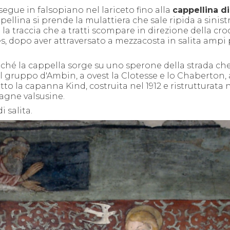
egue in falsopiano nel lariceto fino alla
cappellina d
pellina si prende la mulattiera che sale ripida a sinist
la traccia che a tratti scompare in direzione della cro
s, dopo aver attraversato a mezzacosta in salita ampi 
ché la cappella sorge su uno sperone della strada che
il gruppo d'Ambin, a ovest la Clotesse e lo Chaberton, a
 sotto la capanna Kind, costruita nel 1912 e ristrutturata 
tagne valsusine.
i salita.