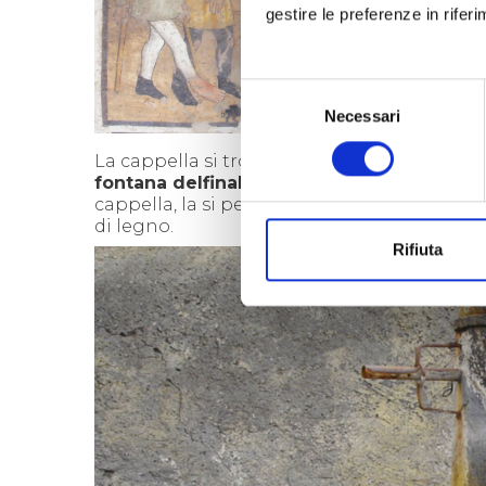
gestire le preferenze in rifer
Selezione
Necessari
del
consenso
La cappella si trova proprio sul crocevia de
fontana delfinale
riconoscibile dagli stemmi
cappella, la si percorre fino alla fine dell'a
di legno.
Rifiuta