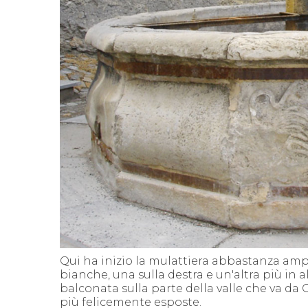
Qui ha inizio la mulattiera abbastanza amp
bianche, una sulla destra e un'altra più in al
balconata sulla parte della valle che va da 
più felicemente esposte.