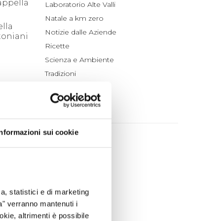
appella
Laboratorio Alte Valli
Natale a km zero
ella
Notizie dalle Aziende
toniani
Ricette
Scienza e Ambiente
Tradizioni
Un po' di Storia
ARCHIVIO
bre-
Informazioni sui cookie
2026
luglio (4)
one e
giugno (4)
maggio (4)
e per
aprile (3)
a, statistici e di marketing
bella
marzo (7)
ta" verranno mantenuti i
okie, altrimenti è possibile
febbraio (4)
lla di