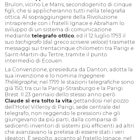
Brulon, vicino Le Mans, secondogenito di cinque
figli, che si applicheranno tutti nella telegrafia
ottica. Al sopraggiungere della Rivoluzione
intraprende con i fratelli Ignace e Abraham lo
sviluppo di un sistema di comunicazione
mediante
telegrafo ottico
, ed il 12 luglio 1793 il
suo
t
achigrafo
(dal greco
scrivere veloce
) trasmette
messaggi sui trentacinque chilometri tra Parigi e
Saint-Martin-du Tertre, tramite il punto
intermedio di Ecouen.
La Convenzione, presieduta da Danton, adotta la
sua invenzione e lo nomina
Ingegnere
Thélégraphe;
n
el 1799 le stazioni telegrafiche sono
già 150, tra cui la Parigi-Strasburgo e la Parigi
Brest. Il 23 gennaio dello stesso anno però
Claude si era tolto la vita
gettandosi nel pozzo
dell’Hotel Villeroy di Parigi, sede centrale del
telegrafo, non reggendo le pressioni che gli
giungevano da più parti, dalla comparsa di
sedicenti inventori di sistemi più efficienti ad altri
che avanzavano la pretesa di essere stati i veri
ideatori. È sepolto, accanto al fratello Ignace, nel