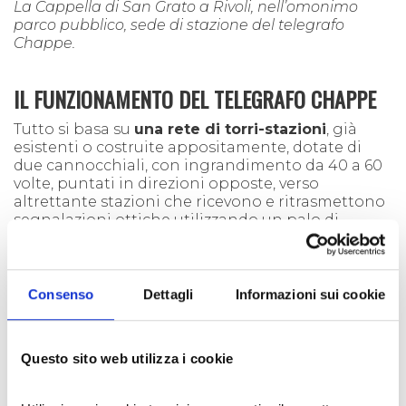
La Cappella di San Grato a Rivoli, nell’omonimo
parco pubblico, sede di stazione del telegrafo
Chappe.
IL FUNZIONAMENTO DEL
TELEGRAFO CHAPPE
Tutto si basa su
una rete di torri-stazioni
, già
esistenti o costruite appositamente, dotate di
due cannocchiali, con ingrandimento da 40 a 60
volte, puntati in direzioni opposte, verso
altrettante stazioni che ricevono e ritrasmettono
segnalazioni ottiche utilizzando un palo di
supporto verticale, alto almeno 4 metri e mezzo e
posto su un’altura, in cima alla quale si articolano
tre parti. Un regolatore, un braccio orizzontale di
4 metri che può ruotare di 360 gradi, e due
Consenso
Dettagli
Informazioni sui cookie
indicatori, braccia di circa due metri disposte a
ciascuna delle sue estremità.
Il tutto è
lento, limitato e fonte di errori
: per
Questo sito web utilizza i cookie
inviare dispacci molto lunghi occorre trasmettere
molte posizioni e alcune non sono facilmente