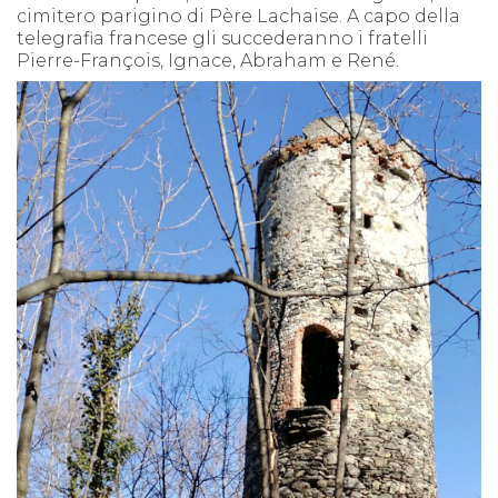
cimitero parigino di Père Lachaise. A capo della
telegrafia francese gli succederanno i fratelli
Pierre-François, Ignace, Abraham e René.