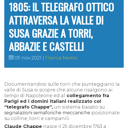
1805: IL TELEGRAFO OTTICO
ATTRAVERSA LA VALLE DI
SUSA GRAZIE A TORRI,
ABBAZIE E CASTELLI
09 nov 2021
Franca Nemo
Documentandosi sulle torri che punteggiano la
valle di Susa si scopre che alcune risalgono ai
tempi di Napoleone ed al
collegamento fra
Parigi ed i domini italiani
realizzato
col
“telegrafo Chappe”,
un sistema basato su
segnalazioni semaforiche meccaniche
posizionate
su colline, torri e campanili.
Claude Chappe
nasce il 25 dicembre 1763 a