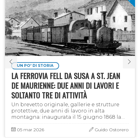
UN PO' DI STORIA
LA FERROVIA FELL DA SUSA A ST. JEAN
DE MAURIENNE: DUE ANNI DI LAVORI E
SOLTANTO TRE DI ATTIVITÀ
Un brevetto originale, gallerie e strutture
protettive, due anni di lavoro in alta
montagna: inaugurata il 15 giugno 1868 la
ferrovia Fell da Susa a St. Jean de Maurienne
restò in esercizio per …
05 mar 2026
Guido Ostorero