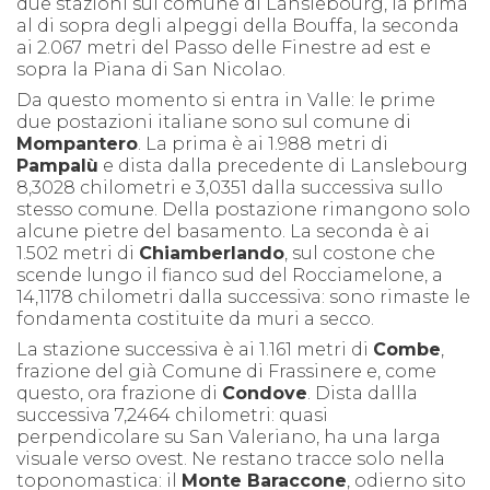
due stazioni sul comune di Lanslebourg, la prima
al di sopra degli alpeggi della Bouffa, la seconda
ai 2.067 metri del Passo delle Finestre ad est e
sopra la Piana di San Nicolao.
Da questo momento si entra in Valle: le prime
due postazioni italiane sono sul comune di
Mompantero
. La prima è ai 1.988 metri di
Pampalù
e dista dalla precedente di Lanslebourg
8,3028 chilometri e 3,0351 dalla successiva sullo
stesso comune. Della postazione rimangono solo
alcune pietre del basamento. La seconda è ai
1.502 metri di
Chiamberlando
, sul costone che
scende lungo il fianco sud del Rocciamelone, a
14,1178 chilometri dalla successiva: sono rimaste le
fondamenta costituite da muri a secco.
La stazione successiva è ai 1.161 metri di
Combe
,
frazione del già Comune di Frassinere e, come
questo, ora frazione di
Condove
. Dista dallla
successiva 7,2464 chilometri: quasi
perpendicolare su San Valeriano, ha una larga
visuale verso ovest. Ne restano tracce solo nella
toponomastica: il
Monte Baraccone
, odierno sito