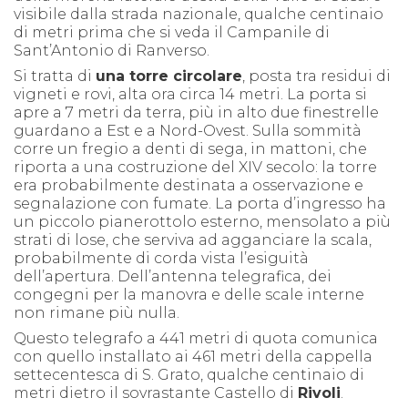
visibile dalla strada nazionale, qualche centinaio
di metri prima che si veda il Campanile di
Sant’Antonio di Ranverso.
Si tratta di
una torre circolare
, posta tra residui di
vigneti e rovi, alta ora circa 14 metri. La porta si
apre a 7 metri da terra, più in alto due finestrelle
guardano a Est e a Nord-Ovest. Sulla sommità
corre un fregio a denti di sega, in mattoni, che
riporta a una costruzione del XIV secolo: la torre
era probabilmente destinata a osservazione e
segnalazione con fumate. La porta d’ingresso ha
un piccolo pianerottolo esterno, mensolato a più
strati di lose, che serviva ad agganciare la scala,
probabilmente di corda vista l’esiguità
dell’apertura. Dell’antenna telegrafica, dei
congegni per la manovra e delle scale interne
non rimane più nulla.
Questo telegrafo a 441 metri di quota comunica
con quello installato ai 461 metri della cappella
settecentesca di S. Grato, qualche centinaio di
metri dietro il sovrastante Castello di
Rivoli
.