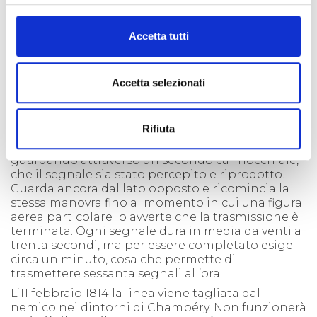
stagioni. Sulle Alpi della Maurienne e della Valle
di Susa il freddo è presente per circa 200 giorni
Accetta tutti
all’anno e la temperatura scende a meno di 10
gradi in media per 70-80 giornate, causando
gravi malattie agli addetti. Nebbie e nevicate, poi,
Accetta selezionati
impediscono la trasmissione per diversi giorni.
Il
metodo di trasmissione
è molto semplice:
seduto di fronte al meccanismo l’uomo osserva il
Rifiuta
telegrafo indicatore, ripete il segnale
rappresentato e si assicura immediatamente,
guardando attraverso un secondo cannocchiale,
che il segnale sia stato percepito e riprodotto.
Guarda ancora dal lato opposto e ricomincia la
stessa manovra fino al momento in cui una figura
aerea particolare lo avverte che la trasmissione è
terminata. Ogni segnale dura in media da venti a
trenta secondi, ma per essere completato esige
circa un minuto, cosa che permette di
trasmettere sessanta segnali all’ora.
L’11 febbraio 1814 la linea viene tagliata dal
nemico nei dintorni di Chambéry. Non funzionerà