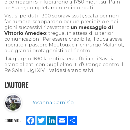
e compagni si rifugiarono a 1780 metri, sul Pain
de Sucre, completamente circondati.
Vistisi perduti i 300 sopravvissuti, scalzi per non
far rumore, scapparono per un precipizio e nei
gioni successivi ricevettero
un messaggio di
Vittorio Amedeo
: tregua, in attesa di ulteriori
comunicazioni. Per essere credibile, il duca aveva
liberato il pastore Moutoux e il chirurgo Malanot,
due grandi protagonisti del rientro.
Il 4 giugno 1690 la notizia era ufficiale: i Savoia
erano alleati con Guglielmo III d’Orange contro il
Re Sole Luigi XIV. I Valdesi erano salvi.
L'AUTORE
Rosanna Carnisio
Facebook
Twitter
LinkedIn
Email
Share
CONDIVIDI: