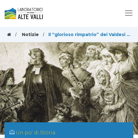
Notizie
Il “glorioso rimpatrio” dei Valdesi e la battaglia del ponte di Salbertrand
Un po' di Storia