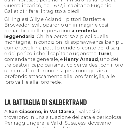
Guerra incaricò, nel 1872, il capitano Eugenio
Gallet di rifare il tragitto a piedi.
Gli inglesi Gilly e Acland, i pittori Bartlett e
Brockedon svilupparono un'immagine così
romantica dell'impresa fino
a renderla
leggendaria
. Chi ha percorso a piedi quelle
montagne, in condizioni di sopravvivenza ben più
confortevoli, ha potuto rendersi conto dei disagi
e dei pericoli che il capitano ugonotto
Turel
,
comandante generale, e
Henry Arnaud
, uno dei
tre pastori, capo carismatico dei valdesi, con i loro
uomini affrontarono e superarono grazie al
profondo attaccamento alle loro famiglie, alle
loro valli e alla loro fede.
LA BATTAGLIA DI SALBERTRAND
A
San Giacomo, in Val Clarea
, i valdesi si
trovarono in una situazione delicata e pericolosa.
Per raggiungere la Val di Susa, essi dovevano