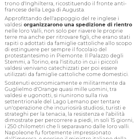
trono d'Inghilterra, ricostituendo il fronte anti-
francese della Lega di Augusta.
Approfittando dell'appoggio del re inglese i
valdesi
organizzarono una spedizione di rientro
nelle loro Valli, non solo per riavere le proprie
terre ma anche per ritrovare figli, che erano stati
rapiti o adottati da famiglie cattoliche allo scopo
di estinguere per sempre il focolaio del
protestantesimo in Piemonte. Il Palazzo degli
Stemmi, a Torino, era l'istituto in cui i piccoli
valdesi venivano catechizzati per poi essere
utilizzati da famiglie cattoliche come domestici.
Sostenuti economicamente e militarmente da
Guglielmo d'Orange quasi mille uomini, tra
valdesi e ugonotti, si riunirono sulla riva
settentrionale del Lago Lemano per tentare
un'operazione che incuriosirà studiosi, turisti e
strateghi per la tenacia, la resistenza e l'abilità
dimostrate per percorrere a piedi, in soli 15 giorni,
i 250 chilometri che li separavano dalle loro valli.
Napoleone fu fortemente impressionato
dall'impresa, e persino il ministro italiano della