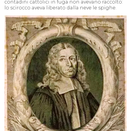
contadini cattolici in fuga non avevano raccolto:
lo scirocco aveva liberato dalla neve le spighe.