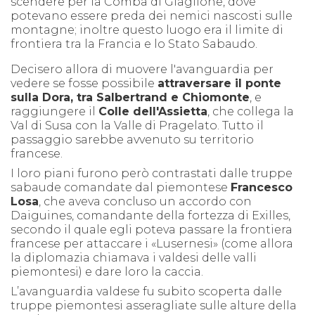
scendere per la Comba di Giaglione, dove
potevano essere preda dei nemici nascosti sulle
montagne; inoltre questo luogo era il limite di
frontiera tra la Francia e lo Stato Sabaudo.
Decisero allora di muovere l'avanguardia per
vedere se fosse possibile
attraversare il ponte
sulla Dora, tra Salbertrand e Chiomonte
, e
raggiungere il
Colle dell'Assietta
, che collega la
Val di Susa con la Valle di Pragelato. Tutto il
passaggio sarebbe avvenuto su territorio
francese.
I loro piani furono però contrastati dalle truppe
sabaude comandate dal piemontese
Francesco
Losa
, che aveva concluso un accordo con
Daiguines, comandante della fortezza di Exilles,
secondo il quale egli poteva passare la frontiera
francese per attaccare i «Lusernesi» (come allora
la diplomazia chiamava i valdesi delle valli
piemontesi) e dare loro la caccia.
L’avanguardia valdese fu subito scoperta dalle
truppe piemontesi asseragliate sulle alture della