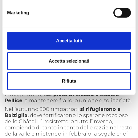
nell'oscurità caddero nelle mani dei francesi il
giorno seguente; in tutto 150 uomini, più qualche
Marketing
ostaggio che approfittò della confusione per
darsi alla fuga.
Dopo la battaglia distrussero il ponte per
impedire di essere inseguiti e, spossati e decimati,
Accetta tutti
presero la via del colle dove arrivarono il giorno
dopo, all'alba del 25 agosto.
Accetta selezionati
SALVATI PRIMA DEL MASSACRO DA UN
CAMBIO DI ALLEANZE
Rifiuta
Ripreso possesso delle valli, i valdesi si
impegnarono,
nel prato di Sibaud a Bobbio
Pellice
, a mantenere fra loro unione e solidarietà.
Nell’autunno 300 rimpatriati
si rifugiarono a
Balziglia,
dove fortificarono lo sperone roccioso
dello Châtel. Lì resistettero tutto l’inverno,
compiendo di tanto in tanto delle razzie nel resto
della valle e mietendo in febbraio la segale che i