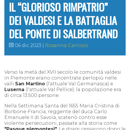
IL “GLORIOSO RIMPATRIO”
DEI VALDESI E LA BATTAGLIA
DEL PONTE DI SALBERTRAND
06 dic 2023
Rosanna Carnisio
Verso la metà del XVII secolo le comunità valdesi
in Piemonte erano concentrate perlopiù nelle
valli
San Martino
(l'attuale Val Germanasca) e
Luserna
(l'attuale Val Pellice); la popolazione era
di circa 13.500 persone.
Nella Settimana Santa del 1655 Maria Cristina di
Borbone-Francia, reggente del duca Carlo
Emanuele II di Savoia, scatenò contro esse
violente persecuzioni, passate alla storia come
"Pasque piemontesi".
Le stragi cessarono dopo le